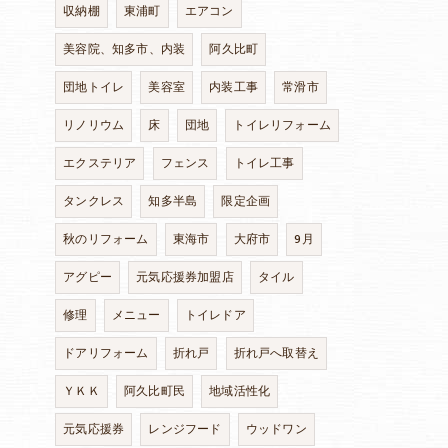
収納棚
東浦町
エアコン
美容院、知多市、内装
阿久比町
団地トイレ
美容室
内装工事
常滑市
リノリウム
床
団地
トイレリフォーム
エクステリア
フェンス
トイレ工事
タンクレス
知多半島
限定企画
秋のリフォーム
東海市
大府市
9月
アグピー
元気応援券加盟店
タイル
修理
メニュー
トイレドア
ドアリフォーム
折れ戸
折れ戸へ取替え
ＹＫＫ
阿久比町民
地域活性化
元気応援券
レンジフード
ウッドワン