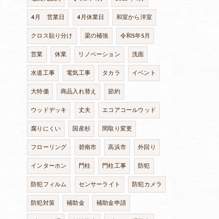
4月 営業日
4月休業日
和室から洋室
クロス貼り分け
梁の補強
令和5年5月
営業
休業
リノベーション
洗面
水道工事
電気工事
タカラ
イベント
大特価
商品入れ替え
節約
ウッドデッキ
丈夫
エコアコールウッド
腐りにくい
国産杉
間取り変更
フローリング
碧南市
高浜市
外回り
インターホン
門柱
門柱工事
防犯
防犯フィルム
センサーライト
防犯カメラ
防犯対策
補助金
補助金申請