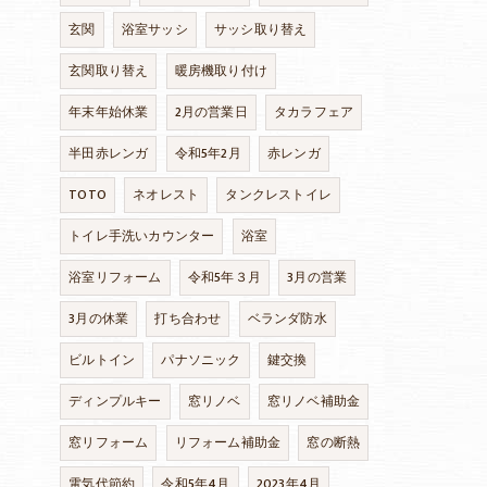
玄関
浴室サッシ
サッシ取り替え
玄関取り替え
暖房機取り付け
年末年始休業
2月の営業日
タカラフェア
半田赤レンガ
令和5年2月
赤レンガ
TOTO
ネオレスト
タンクレストイレ
トイレ手洗いカウンター
浴室
浴室リフォーム
令和5年３月
3月の営業
3月の休業
打ち合わせ
ベランダ防水
ビルトイン
パナソニック
鍵交換
ディンプルキー
窓リノベ
窓リノベ補助金
窓リフォーム
リフォーム補助金
窓の断熱
電気代節約
令和5年4月
2023年4月