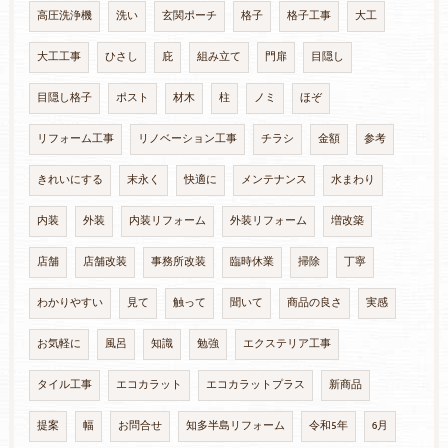
高圧洗浄機
洗い
玄関ポーチ
格子
格子工事
大工
大工工事
ひさし
庇
組み立て
門扉
目隠し
目隠し格子
ポスト
材木
柱
ノミ
ほぞ
リフォーム工事
リノベーション工事
チラシ
金額
参考
きれいにする
末永く
快適に
メンテナンス
水まわり
内装
外装
内装リフォーム
外装リフォーム
増改築
店舗
店舗改装
事務所改装
臨時休業
掃除
丁寧
わかりやすい
見て
触って
聞いて
商品の良さ
実感
お気軽に
風呂
知識
勉強
エクステリア工事
タイル工事
エコカラット
エコカラットプラス
新商品
提案
幅
お問合せ
知多半島リフォーム
令和5年
6月