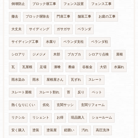
倒壊防止
ブロック塀工事
フェンス設置
フェンス工事
撤去
ブロック塀除去
門扉工事
舗装工事
お庭の工事
大丈夫
サイディング
ガサガサ
ベランダ
サイディング工事
水腐り
ベランダ支柱
ベランダ柱
シロアリ
ジメジメ
木部
ブカブカ
シロアリ点検
屋根
瓦
瓦屋根
足場
漆喰
番線
谷板金
大切
水漏れ
雨水染み
雨水
屋根屋さん
瓦ずれ
スレート
スレート屋根
スレート割れ
苔
反り
ペット
熱くなりにくい
劣化
玄関サッシ
玄関リフォーム
リクシル
リシェント
お得
現品購入
ショールーム
安く購入
塗装
塗装屋
鎧囲い
汚れ
高圧洗浄