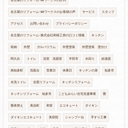
名古屋のリフォーム･KRワークスの評判
名古屋のリフォーム･KRワークスのお客様の声
サービス
スタッフ
アクセス
お問い合わせ
プライバシーポリシー
名古屋のリフォーム･株式会社和桜工房の口コミ情報
キッチン
収納
外壁
ガルバリウム
外壁塗装
外壁塗装 塗分け
阿久比
トイレ
浴室 洗面室
半田市
水回り
給湯器
南知多町
洗面台
営業日
休業日
キッチンの扉
知多市
水洗トイレ
全面リフォーム
キッチンリフォーム
キッチンリフォーム 知多市
こどもみらい住宅支援事業
畳
畳表替え
美浜町
和室
エコキュート
ダイキン
ダイキンエコキュート
美容院
シャンプー台
手すり工事