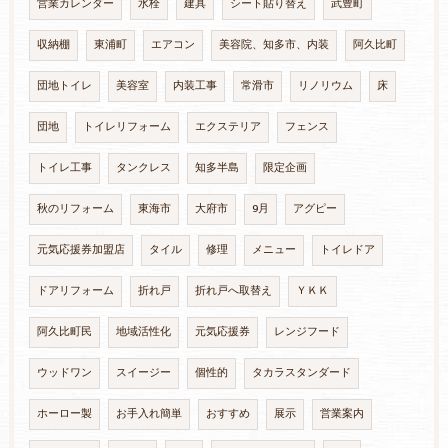
営業カレンダー
水栓
建具
シート貼り替え
武豊町
収納棚
東浦町
エアコン
美容院、知多市、内装
阿久比町
団地トイレ
美容室
内装工事
常滑市
リノリウム
床
団地
トイレリフォーム
エクステリア
フェンス
トイレ工事
タンクレス
知多半島
限定企画
秋のリフォーム
東海市
大府市
9月
アグピー
元気応援券加盟店
タイル
修理
メニュー
トイレドア
ドアリフォーム
折れ戸
折れ戸へ取替え
ＹＫＫ
阿久比町民
地域活性化
元気応援券
レンジフード
ウッドワン
スイージー
個性的
タカラスタンダード
ホーロー製
お手入れ簡単
おすすめ
展示
営業案内