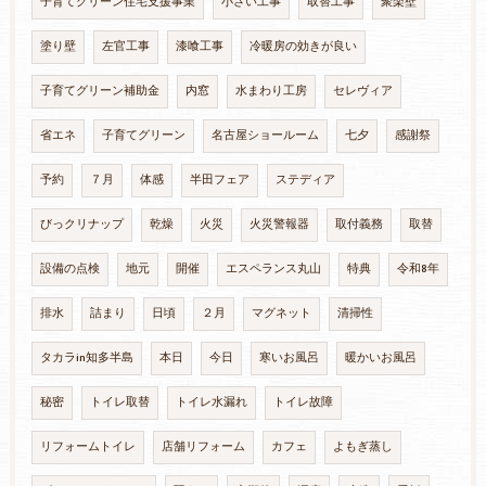
子育てグリーン住宅支援事業
小さい工事
取替工事
聚楽壁
塗り壁
左官工事
漆喰工事
冷暖房の効きが良い
子育てグリーン補助金
内窓
水まわり工房
セレヴィア
省エネ
子育てグリーン
名古屋ショールーム
七夕
感謝祭
予約
７月
体感
半田フェア
ステディア
びっクリナップ
乾燥
火災
火災警報器
取付義務
取替
設備の点検
地元
開催
エスペランス丸山
特典
令和8年
排水
詰まり
日頃
２月
マグネット
清掃性
タカラin知多半島
本日
今日
寒いお風呂
暖かいお風呂
秘密
トイレ取替
トイレ水漏れ
トイレ故障
リフォームトイレ
店舗リフォーム
カフェ
よもぎ蒸し