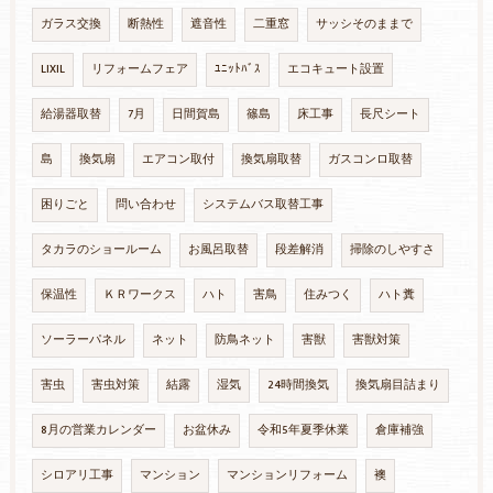
ガラス交換
断熱性
遮音性
二重窓
サッシそのままで
LIXIL
リフォームフェア
ﾕﾆｯﾄﾊﾞｽ
エコキュート設置
給湯器取替
7月
日間賀島
篠島
床工事
長尺シート
島
換気扇
エアコン取付
換気扇取替
ガスコンロ取替
困りごと
問い合わせ
システムバス取替工事
タカラのショールーム
お風呂取替
段差解消
掃除のしやすさ
保温性
ＫＲワークス
ハト
害鳥
住みつく
ハト糞
ソーラーパネル
ネット
防鳥ネット
害獣
害獣対策
害虫
害虫対策
結露
湿気
24時間換気
換気扇目詰まり
8月の営業カレンダー
お盆休み
令和5年夏季休業
倉庫補強
シロアリ工事
マンション
マンションリフォーム
襖