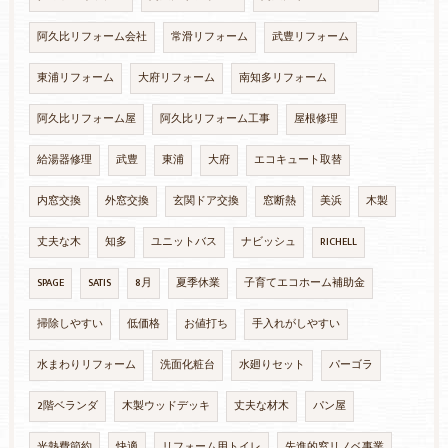
阿久比リフォーム会社
常滑リフォーム
武豊リフォーム
東浦リフォーム
大府リフォーム
南知多リフォーム
阿久比リフォーム屋
阿久比リフォーム工事
屋根修理
給湯器修理
武豊
東浦
大府
エコキュート取替
内窓交換
外窓交換
玄関ドア交換
窓断熱
美浜
木製
丈夫な木
知多
ユニットバス
ナビッシュ
RICHELL
SPAGE
SATIS
8月
夏季休業
子育てエコホーム補助金
掃除しやすい
低価格
お値打ち
手入れがしやすい
水まわりリフォーム
洗面化粧台
水廻りセット
パーゴラ
2階ベランダ
木製ウッドデッキ
丈夫な材木
パン屋
光熱費節約
快適
リフォーム用トイレ
先進的窓リノベ事業