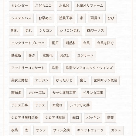
カレンダー
こどもエコ
お風呂
お風呂リフォーム
システムバス
お早めに
塗装工事
家
雨漏り
ひび
割れ
切れ
シリコン
シリコン切れ
KRワークス
コンクリートブロック
雨戸
断熱材
台風
台風を防ぐ
熱遮断
暑さ
電気代
お試し
コンサート
ファミリーコンサート
常滑
常滑シンフォニック・ウィンズ
美女と野獣
アラジン
ゆったりと
癒し
玄関サッシ取替
南知多
カバー工法
サッシ取替工事
ベランダ工事
テラス工事
テラス
水腐れ
シロアリの跡
シロアリ無料点検
シロアリ駆除
蛇口
パッキン
増築
改築
窓
サッシ
サッシ交換
キャットウォーク
ガラス