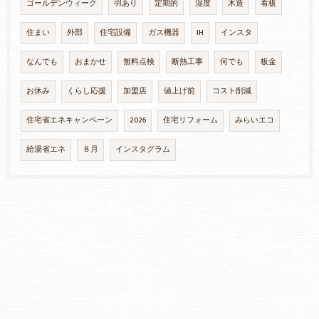
ゴールデンウィーク
羽あり
定期的
湿度
木造
看板
住まい
外部
住宅設備
ガス機器
IH
インスタ
なんでも
おまかせ
無料点検
断熱工事
何でも
板金
お休み
くらし応援
加盟店
値上げ前
コスト削減
住宅省エネキャンペーン
2026
住宅リフォーム
みらいエコ
給湯省エネ
８月
インスタグラム