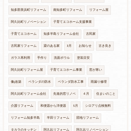
知多郡美浜町リフォーム
南知多町リフォーム
リフォーム屋
阿久比町リノベーション
子育てエコホーム支援事業
子育てエコホーム
知多半島リフォーム会社
古民家
古民家リフォーム
梁のある家
3月
お知らせ
古き良き
ガラス再利用
手作り
洗面ボウル
塗装目安
阿久比町リフォーム屋
子育てエコホーム事業
窓が寒い
像j改築
ベランダの防水
ベランダ防水工事
雨漏り修理
阿久比町リフォーム会社
先進的窓リノベ
４月
住まいのこと
介護リフォーム
和便器から洋便器
5月
シロアリ点検無料
リフォーム知多半島
半田リフォーム
団地リフォーム
タカラのキッチン
阿久比リフォーム
阿久比リノベーション