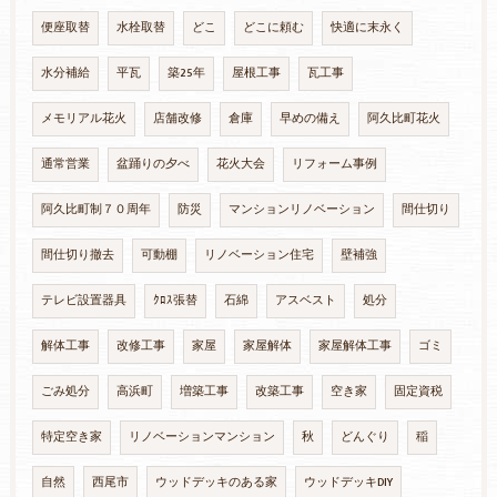
便座取替
水栓取替
どこ
どこに頼む
快適に末永く
水分補給
平瓦
築25年
屋根工事
瓦工事
メモリアル花火
店舗改修
倉庫
早めの備え
阿久比町花火
通常営業
盆踊りの夕べ
花火大会
リフォーム事例
阿久比町制７０周年
防災
マンションリノベーション
間仕切り
間仕切り撤去
可動棚
リノベーション住宅
壁補強
テレビ設置器具
ｸﾛｽ張替
石綿
アスベスト
処分
解体工事
改修工事
家屋
家屋解体
家屋解体工事
ゴミ
ごみ処分
高浜町
増築工事
改築工事
空き家
固定資税
特定空き家
リノベーションマンション
秋
どんぐり
稲
自然
西尾市
ウッドデッキのある家
ウッドデッキDIY