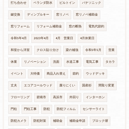
打ち合わせ
ベランダ防水
ビルトイン
パナソニック
鍵交換
ディンプルキー
窓リノベ
窓リノベ補助金
窓リフォーム
リフォーム補助金
窓の断熱
電気代節約
令和5年4月
2023年4月
4月 営業日
4月休業日
和室から洋室
クロス貼り分け
梁の補強
令和5年5月
営業
休業
リノベーション
洗面
水道工事
電気工事
タカラ
イベント
大特価
商品入れ替え
節約
ウッドデッキ
丈夫
エコアコールウッド
腐りにくい
国産杉
間取り変更
フローリング
碧南市
高浜市
外回り
インターホン
門柱
門柱工事
防犯
防犯フィルム
センサーライト
防犯カメラ
防犯対策
補助金
補助金申請
ブロック塀