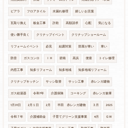
ピアラ
フロアタイル
水漏れ修理
嬉しいお言葉
瓦取り換え
板金工事
詐欺
高額請求
心配
気になる
使い勝手良く
クリナップイベント
クリナップショールーム
リフォームイベント
必見
結露対策
部屋が寒い
寒い
防音
ガスコンロ
ＩＨ
碧南
高浜
便座
トイレ修理
内窓工事
知多リフォーム
知多地域
知多地域リフォーム
クリナップキッチン
サッシ取替
サッシ工事
赤レンガ建物
ガス給湯器
令和7年
介護保険
コーキング
赤レンガ倉庫
1月31日
2月１日
2月
半田 赤レンガ建物
３月
2025
令和７年
介護補助金
子育てグリーン支援事業
4月
ＧＷ