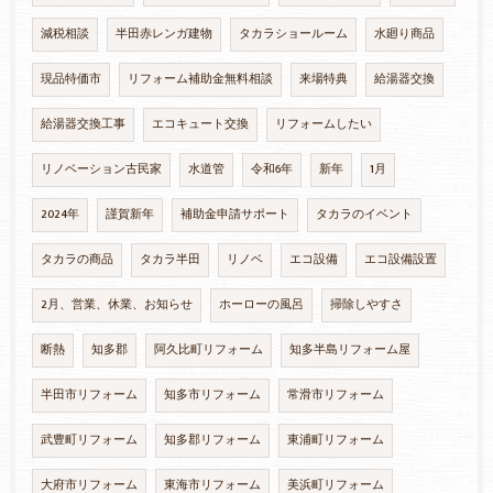
減税相談
半田赤レンガ建物
タカラショールーム
水廻り商品
現品特価市
リフォーム補助金無料相談
来場特典
給湯器交換
給湯器交換工事
エコキュート交換
リフォームしたい
リノベーション古民家
水道管
令和6年
新年
1月
2024年
謹賀新年
補助金申請サポート
タカラのイベント
タカラの商品
タカラ半田
リノベ
エコ設備
エコ設備設置
2月、営業、休業、お知らせ
ホーローの風呂
掃除しやすさ
断熱
知多郡
阿久比町リフォーム
知多半島リフォーム屋
半田市リフォーム
知多市リフォーム
常滑市リフォーム
武豊町リフォーム
知多郡リフォーム
東浦町リフォーム
大府市リフォーム
東海市リフォーム
美浜町リフォーム