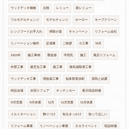
ウッドデッキ補修
点検
レミュー
新レミュー
フルモデルチェンジ
モデルチェンジ
ホーロー
キープクリーン
レンジフードお手入れ
掃除が楽
キャンペーン
リフォーム会社
リノベーション物件
足場幕
ご挨拶
小工事
10月
2023年
施工事例
畳改築
半田氏
施工
風呂リフォーム
外壁工事
庭芝生工事
庭工事
換気扇取替工事
ウッドデッキ工事
増改築工事
知多郡美浜町
湿気と結露
特設会場
水回りフェア
キッチンカー
展示現品特価
11月営業
11月休業
12月
12月営業
12月休業
イルミネーション
飾りつけ
知るきっかけ
知ってほしい
リフォーム事業
リノベーション事業
タカライベント
現品特価