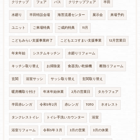
クリナップ
フェア
バス
クリナップフェア
半田
水廻り
半田特設会場
海苔流通センター
展示会
来場予約
ユニット
ご来場特典
ご成約特典
11月
こどもみらい支援事業終了
こどもエコすまい支援事業
12月営業日
年末年始
システムキッチン
水廻りリフォーム
キッチン取り替え
お掃除楽
食器洗い乾燥機
断熱リフォーム
玄関
浴室サッシ
サッシ取り替え
玄関取り替え
暖房機取り付け
年末年始休業
2月の営業日
タカラフェア
半田赤レンガ
令和5年2月
赤レンガ
TOTO
ネオレスト
タンクレストイレ
トイレ手洗いカウンター
浴室
浴室リフォーム
令和5年３月
3月の営業
3月の休業