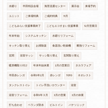
水廻り
半田特設会場
海苔流通センター
展示会
来場予約
ユニット
ご来場特典
ご成約特典
11月
こどもみらい支援事業終了
こどもエコすまい支援事業
12月営業日
年末年始
システムキッチン
水廻りリフォーム
キッチン取り替え
お掃除楽
食器洗い乾燥機
断熱リフォーム
玄関
浴室サッシ
サッシ取り替え
玄関取り替え
暖房機取り付け
年末年始休業
2月の営業日
タカラフェア
半田赤レンガ
令和5年2月
赤レンガ
TOTO
ネオレスト
タンクレストイレ
トイレ手洗いカウンター
浴室
浴室リフォーム
令和5年３月
3月の営業
3月の休業
打ち合わせ
ベランダ防水
ビルトイン
パナソニック