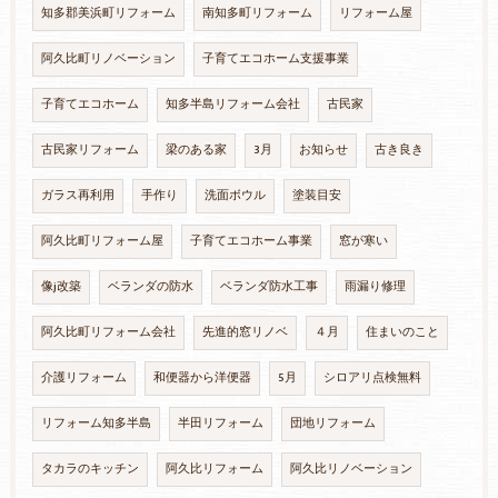
知多郡美浜町リフォーム
南知多町リフォーム
リフォーム屋
阿久比町リノベーション
子育てエコホーム支援事業
子育てエコホーム
知多半島リフォーム会社
古民家
古民家リフォーム
梁のある家
3月
お知らせ
古き良き
ガラス再利用
手作り
洗面ボウル
塗装目安
阿久比町リフォーム屋
子育てエコホーム事業
窓が寒い
像j改築
ベランダの防水
ベランダ防水工事
雨漏り修理
阿久比町リフォーム会社
先進的窓リノベ
４月
住まいのこと
介護リフォーム
和便器から洋便器
5月
シロアリ点検無料
リフォーム知多半島
半田リフォーム
団地リフォーム
タカラのキッチン
阿久比リフォーム
阿久比リノベーション