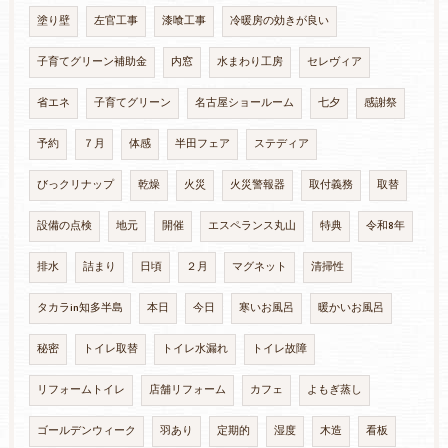
塗り壁
左官工事
漆喰工事
冷暖房の効きが良い
子育てグリーン補助金
内窓
水まわり工房
セレヴィア
省エネ
子育てグリーン
名古屋ショールーム
七夕
感謝祭
予約
７月
体感
半田フェア
ステディア
びっクリナップ
乾燥
火災
火災警報器
取付義務
取替
設備の点検
地元
開催
エスペランス丸山
特典
令和8年
排水
詰まり
日頃
２月
マグネット
清掃性
タカラin知多半島
本日
今日
寒いお風呂
暖かいお風呂
秘密
トイレ取替
トイレ水漏れ
トイレ故障
リフォームトイレ
店舗リフォーム
カフェ
よもぎ蒸し
ゴールデンウィーク
羽あり
定期的
湿度
木造
看板