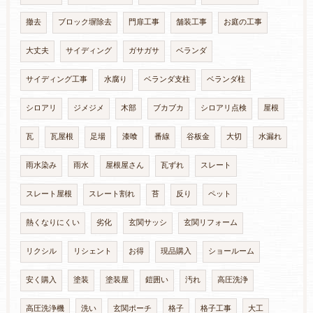
撤去
ブロック塀除去
門扉工事
舗装工事
お庭の工事
大丈夫
サイディング
ガサガサ
ベランダ
サイディング工事
水腐り
ベランダ支柱
ベランダ柱
シロアリ
ジメジメ
木部
ブカブカ
シロアリ点検
屋根
瓦
瓦屋根
足場
漆喰
番線
谷板金
大切
水漏れ
雨水染み
雨水
屋根屋さん
瓦ずれ
スレート
スレート屋根
スレート割れ
苔
反り
ペット
熱くなりにくい
劣化
玄関サッシ
玄関リフォーム
リクシル
リシェント
お得
現品購入
ショールーム
安く購入
塗装
塗装屋
鎧囲い
汚れ
高圧洗浄
高圧洗浄機
洗い
玄関ポーチ
格子
格子工事
大工