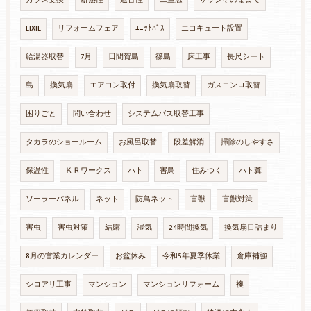
ガラス交換
断熱性
遮音性
二重窓
サッシそのままで
LIXIL
リフォームフェア
ﾕﾆｯﾄﾊﾞｽ
エコキュート設置
給湯器取替
7月
日間賀島
篠島
床工事
長尺シート
島
換気扇
エアコン取付
換気扇取替
ガスコンロ取替
困りごと
問い合わせ
システムバス取替工事
タカラのショールーム
お風呂取替
段差解消
掃除のしやすさ
保温性
ＫＲワークス
ハト
害鳥
住みつく
ハト糞
ソーラーパネル
ネット
防鳥ネット
害獣
害獣対策
害虫
害虫対策
結露
湿気
24時間換気
換気扇目詰まり
8月の営業カレンダー
お盆休み
令和5年夏季休業
倉庫補強
シロアリ工事
マンション
マンションリフォーム
襖