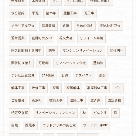
便座取替
水栓取替
どこ
どこに頼む
快適に末永く
水分補給
平瓦
築25年
屋根工事
瓦工事
メモリアル花火
店舗改修
倉庫
早めの備え
阿久比町花火
通常営業
盆踊りの夕べ
花火大会
リフォーム事例
阿久比町制７０周年
防災
マンションリノベーション
間仕切り
間仕切り撤去
可動棚
リノベーション住宅
壁補強
テレビ設置器具
ｸﾛｽ張替
石綿
アスベスト
処分
解体工事
改修工事
家屋
家屋解体
家屋解体工事
ゴミ
ごみ処分
高浜町
増築工事
改築工事
空き家
固定資税
特定空き家
リノベーションマンション
秋
どんぐり
稲
自然
西尾市
ウッドデッキのある家
ウッドデッキDIY