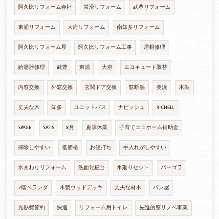
阿久比リフォーム会社
常滑リフォーム
武豊リフォーム
東浦リフォーム
大府リフォーム
南知多リフォーム
阿久比リフォーム屋
阿久比リフォーム工事
屋根修理
給湯器修理
武豊
東浦
大府
エコキュート取替
内窓交換
外窓交換
玄関ドア交換
窓断熱
美浜
木製
丈夫な木
知多
ユニットバス
ナビッシュ
RICHELL
SPAGE
SATIS
8月
夏季休業
子育てエコホーム補助金
掃除しやすい
低価格
お値打ち
手入れがしやすい
水まわりリフォーム
洗面化粧台
水廻りセット
パーゴラ
2階ベランダ
木製ウッドデッキ
丈夫な材木
パン屋
光熱費節約
快適
リフォーム用トイレ
先進的窓リノベ事業