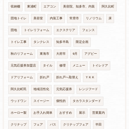
収納棚
東浦町
エアコン
美容院、知多市、内装
阿久比町
団地トイレ
美容室
内装工事
常滑市
リノリウム
床
団地
トイレリフォーム
エクステリア
フェンス
トイレ工事
タンクレス
知多半島
限定企画
秋のリフォーム
東海市
大府市
9月
アグピー
元気応援券加盟店
タイル
修理
メニュー
トイレドア
ドアリフォーム
折れ戸
折れ戸へ取替え
ＹＫＫ
阿久比町民
地域活性化
元気応援券
レンジフード
ウッドワン
スイージー
個性的
タカラスタンダード
ホーロー製
お手入れ簡単
おすすめ
展示
営業案内
クリナップ
フェア
バス
クリナップフェア
半田