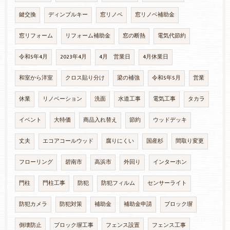
鍵交換
ディンプルキー
窓リノベ
窓リノベ補助金
窓リフォーム
リフォーム補助金
窓の断熱
電気代節約
令和5年4月
2023年4月
4月 営業日
4月休業日
和室から洋室
クロス貼り分け
梁の補強
令和5年5月
営業
休業
リノベーション
洗面
水道工事
電気工事
タカラ
イベント
大特価
商品入れ替え
節約
ウッドデッキ
丈夫
エコアコールウッド
腐りにくい
国産杉
間取り変更
フローリング
碧南市
高浜市
外回り
インターホン
門柱
門柱工事
防犯
防犯フィルム
センサーライト
防犯カメラ
防犯対策
補助金
補助金申請
ブロック塀
倒壊防止
ブロック塀工事
フェンス設置
フェンス工事