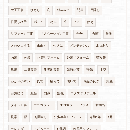
大工工事
ひさし
庇
組み立て
門扉
目隠し
目隠し格子
ポスト
材木
柱
ノミ
ほぞ
リフォーム工事
リノベーション工事
チラシ
金額
参考
きれいにする
末永く
快適に
メンテナンス
水まわり
内装
外装
内装リフォーム
外装リフォーム
増改築
店舗
店舗改装
事務所改装
臨時休業
掃除
丁寧
わかりやすい
見て
触って
聞いて
商品の良さ
実感
お気軽に
風呂
知識
勉強
エクステリア工事
タイル工事
エコカラット
エコカラットプラス
新商品
提案
幅
お問合せ
知多半島リフォーム
令和5年
6月
カレンダー
こどもエコ
お風呂
お風呂リフォーム