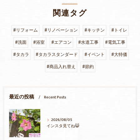
関連タグ
#リフォーム
#リノベーション
#キッチン
#トイレ
#洗面
#浴室
#エアコン
#水道工事
#電気工事
#タカラ
#タカラスタンダード
#イベント
#大特価
#商品入れ替え
#節約
最近の投稿
Recent Posts
2026/08/05
インスタ見てね😺