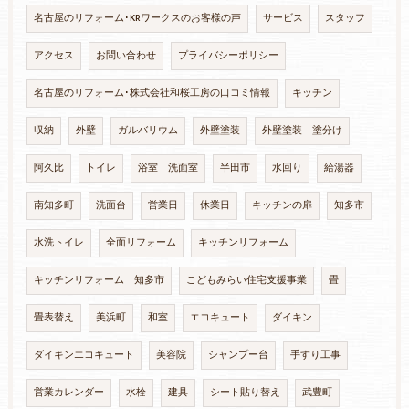
名古屋のリフォーム･KRワークスのお客様の声
サービス
スタッフ
アクセス
お問い合わせ
プライバシーポリシー
名古屋のリフォーム･株式会社和桜工房の口コミ情報
キッチン
収納
外壁
ガルバリウム
外壁塗装
外壁塗装 塗分け
阿久比
トイレ
浴室 洗面室
半田市
水回り
給湯器
南知多町
洗面台
営業日
休業日
キッチンの扉
知多市
水洗トイレ
全面リフォーム
キッチンリフォーム
キッチンリフォーム 知多市
こどもみらい住宅支援事業
畳
畳表替え
美浜町
和室
エコキュート
ダイキン
ダイキンエコキュート
美容院
シャンプー台
手すり工事
営業カレンダー
水栓
建具
シート貼り替え
武豊町