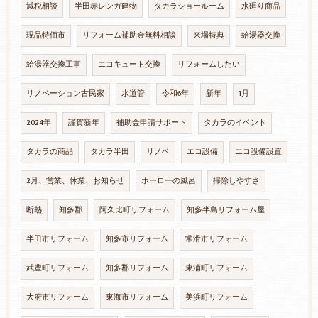
減税相談
半田赤レンガ建物
タカラショールーム
水廻り商品
現品特価市
リフォーム補助金無料相談
来場特典
給湯器交換
給湯器交換工事
エコキュート交換
リフォームしたい
リノベーション古民家
水道管
令和6年
新年
1月
2024年
謹賀新年
補助金申請サポート
タカラのイベント
タカラの商品
タカラ半田
リノベ
エコ設備
エコ設備設置
2月、営業、休業、お知らせ
ホーローの風呂
掃除しやすさ
断熱
知多郡
阿久比町リフォーム
知多半島リフォーム屋
半田市リフォーム
知多市リフォーム
常滑市リフォーム
武豊町リフォーム
知多郡リフォーム
東浦町リフォーム
大府市リフォーム
東海市リフォーム
美浜町リフォーム