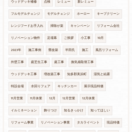
ウッドデッキ補修
点検
レミュー
新レミュー
フルモデルチェンジ
モデルチェンジ
ホーロー
キープクリーン
レンジフードお手入れ
掃除が楽
キャンペーン
リフォーム会社
リノベーション物件
足場幕
ご挨拶
小工事
10月
2023年
施工事例
畳改築
半田氏
施工
風呂リフォーム
外壁工事
庭芝生工事
庭工事
換気扇取替工事
ウッドデッキ工事
増改築工事
知多郡美浜町
湿気と結露
特設会場
水回りフェア
キッチンカー
展示現品特価
11月営業
11月休業
12月
12月営業
12月休業
イルミネーション
飾りつけ
知るきっかけ
知ってほしい
リフォーム事業
リノベーション事業
タカライベント
現品特価