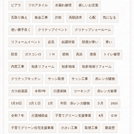
ピアラ
フロアタイル
水漏れ修理
嬉しいお言葉
瓦取り換え
板金工事
詐欺
高額請求
心配
気になる
使い勝手良く
クリナップイベント
クリナップショールーム
リフォームイベント
必見
結露対策
部屋が寒い
寒い
防音
ガスコンロ
ＩＨ
碧南
高浜
便座
トイレ修理
内窓工事
知多リフォーム
知多地域
知多地域リフォーム
クリナップキッチン
サッシ取替
サッシ工事
赤レンガ建物
ガス給湯器
令和7年
介護保険
コーキング
赤レンガ倉庫
1月31日
2月１日
2月
半田 赤レンガ建物
３月
2025
令和７年
介護補助金
子育てグリーン支援事業
4月
ＧＷ
子育てグリーン住宅支援事業
小さい工事
取替工事
聚楽壁