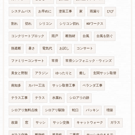
システムバス
お早めに
塗装工事
家
雨漏り
ひび
割れ
切れ
シリコン
シリコン切れ
KRワークス
コンクリートブロック
雨戸
断熱材
台風
台風を防ぐ
熱遮断
暑さ
電気代
お試し
コンサート
ファミリーコンサート
常滑
常滑シンフォニック・ウィンズ
美女と野獣
アラジン
ゆったりと
癒し
玄関サッシ取替
南知多
カバー工法
サッシ取替工事
ベランダ工事
テラス工事
テラス
水腐れ
シロアリの跡
シロアリ無料点検
シロアリ駆除
蛇口
パッキン
増築
改築
窓
サッシ
サッシ交換
キャットウォーク
ガラス