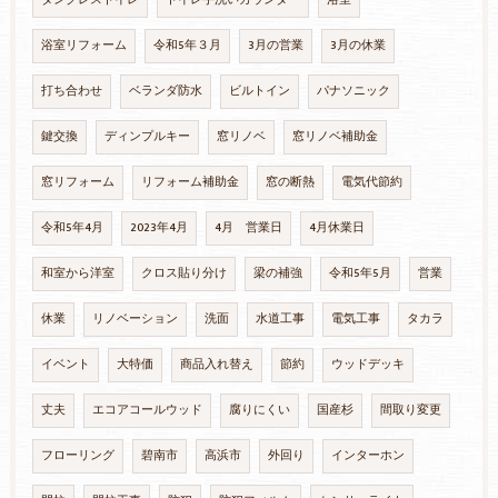
タンクレストイレ
トイレ手洗いカウンター
浴室
浴室リフォーム
令和5年３月
3月の営業
3月の休業
打ち合わせ
ベランダ防水
ビルトイン
パナソニック
鍵交換
ディンプルキー
窓リノベ
窓リノベ補助金
窓リフォーム
リフォーム補助金
窓の断熱
電気代節約
令和5年4月
2023年4月
4月 営業日
4月休業日
和室から洋室
クロス貼り分け
梁の補強
令和5年5月
営業
休業
リノベーション
洗面
水道工事
電気工事
タカラ
イベント
大特価
商品入れ替え
節約
ウッドデッキ
丈夫
エコアコールウッド
腐りにくい
国産杉
間取り変更
フローリング
碧南市
高浜市
外回り
インターホン