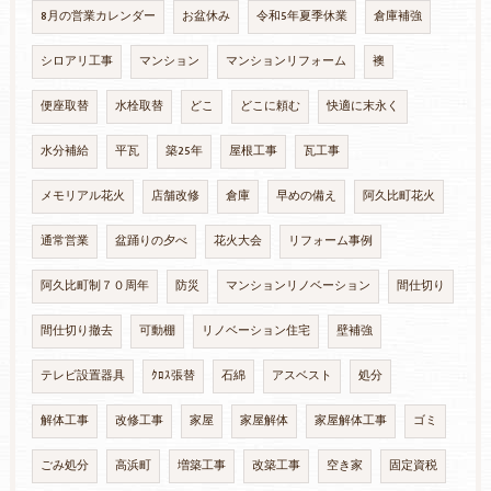
8月の営業カレンダー
お盆休み
令和5年夏季休業
倉庫補強
シロアリ工事
マンション
マンションリフォーム
襖
便座取替
水栓取替
どこ
どこに頼む
快適に末永く
水分補給
平瓦
築25年
屋根工事
瓦工事
メモリアル花火
店舗改修
倉庫
早めの備え
阿久比町花火
通常営業
盆踊りの夕べ
花火大会
リフォーム事例
阿久比町制７０周年
防災
マンションリノベーション
間仕切り
間仕切り撤去
可動棚
リノベーション住宅
壁補強
テレビ設置器具
ｸﾛｽ張替
石綿
アスベスト
処分
解体工事
改修工事
家屋
家屋解体
家屋解体工事
ゴミ
ごみ処分
高浜町
増築工事
改築工事
空き家
固定資税