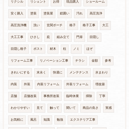
リクシル
リシェント
お得
現品購入
ショールーム
安く購入
塗装
塗装屋
鎧囲い
汚れ
高圧洗浄
高圧洗浄機
洗い
玄関ポーチ
格子
格子工事
大工
大工工事
ひさし
庇
組み立て
門扉
目隠し
目隠し格子
ポスト
材木
柱
ノミ
ほぞ
リフォーム工事
リノベーション工事
チラシ
金額
参考
きれいにする
末永く
快適に
メンテナンス
水まわり
内装
外装
内装リフォーム
外装リフォーム
増改築
店舗
店舗改装
事務所改装
臨時休業
掃除
丁寧
わかりやすい
見て
触って
聞いて
商品の良さ
実感
お気軽に
風呂
知識
勉強
エクステリア工事