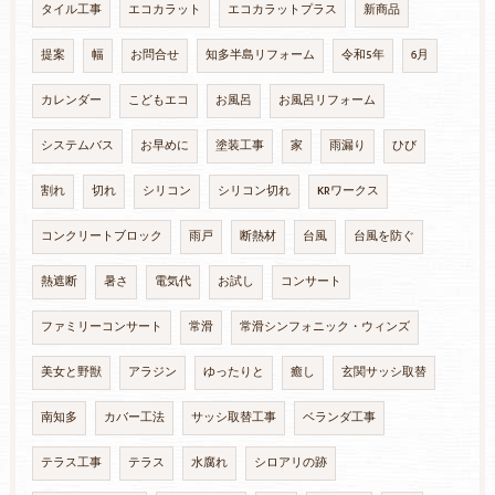
タイル工事
エコカラット
エコカラットプラス
新商品
提案
幅
お問合せ
知多半島リフォーム
令和5年
6月
カレンダー
こどもエコ
お風呂
お風呂リフォーム
システムバス
お早めに
塗装工事
家
雨漏り
ひび
割れ
切れ
シリコン
シリコン切れ
KRワークス
コンクリートブロック
雨戸
断熱材
台風
台風を防ぐ
熱遮断
暑さ
電気代
お試し
コンサート
ファミリーコンサート
常滑
常滑シンフォニック・ウィンズ
美女と野獣
アラジン
ゆったりと
癒し
玄関サッシ取替
南知多
カバー工法
サッシ取替工事
ベランダ工事
テラス工事
テラス
水腐れ
シロアリの跡