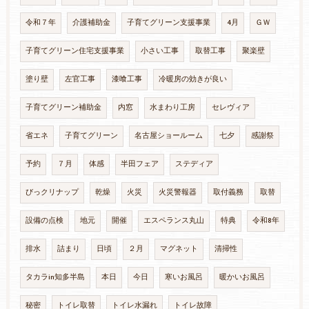
令和７年
介護補助金
子育てグリーン支援事業
4月
ＧＷ
子育てグリーン住宅支援事業
小さい工事
取替工事
聚楽壁
塗り壁
左官工事
漆喰工事
冷暖房の効きが良い
子育てグリーン補助金
内窓
水まわり工房
セレヴィア
省エネ
子育てグリーン
名古屋ショールーム
七夕
感謝祭
予約
７月
体感
半田フェア
ステディア
びっクリナップ
乾燥
火災
火災警報器
取付義務
取替
設備の点検
地元
開催
エスペランス丸山
特典
令和8年
排水
詰まり
日頃
２月
マグネット
清掃性
タカラin知多半島
本日
今日
寒いお風呂
暖かいお風呂
秘密
トイレ取替
トイレ水漏れ
トイレ故障