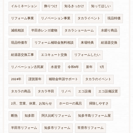
イルミネーション
飾りつけ
知るきっかけ
知ってほしい
リフォーム事業
リノベーション事業
タカライベント
現品特価
減税相談
半田赤レンガ建物
タカラショールーム
水廻り商品
現品特価市
リフォーム補助金無料相談
来場特典
給湯器交換
給湯器交換工事
エコキュート交換
リフォームしたい
リノベーション古民家
水道管
令和6年
新年
1月
2024年
謹賀新年
補助金申請サポート
タカラのイベント
タカラの商品
タカラ半田
リノベ
エコ設備
エコ設備設置
2月、営業、休業、お知らせ
ホーローの風呂
掃除しやすさ
断熱
知多郡
阿久比町リフォーム
知多半島リフォーム屋
半田市リフォーム
知多市リフォーム
常滑市リフォーム