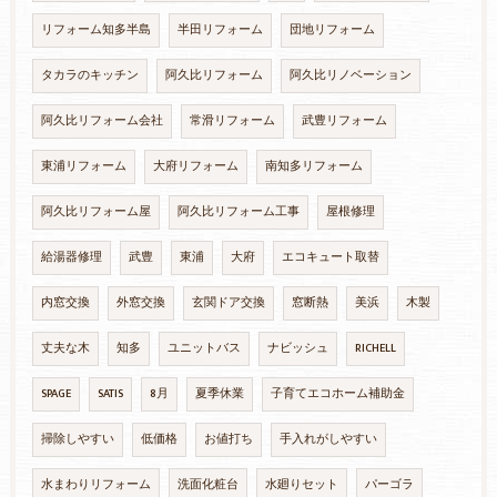
リフォーム知多半島
半田リフォーム
団地リフォーム
タカラのキッチン
阿久比リフォーム
阿久比リノベーション
阿久比リフォーム会社
常滑リフォーム
武豊リフォーム
東浦リフォーム
大府リフォーム
南知多リフォーム
阿久比リフォーム屋
阿久比リフォーム工事
屋根修理
給湯器修理
武豊
東浦
大府
エコキュート取替
内窓交換
外窓交換
玄関ドア交換
窓断熱
美浜
木製
丈夫な木
知多
ユニットバス
ナビッシュ
RICHELL
SPAGE
SATIS
8月
夏季休業
子育てエコホーム補助金
掃除しやすい
低価格
お値打ち
手入れがしやすい
水まわりリフォーム
洗面化粧台
水廻りセット
パーゴラ