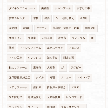
ダイキンエコキュート
美容院
シャンプー台
手すり工事
営業カレンダー
水栓
建具
シート貼り替え
武豊町
収納棚
東浦町
エアコン
美容院、知多市、内装
阿久比町
団地トイレ
美容室
内装工事
常滑市
リノリウム
床
団地
トイレリフォーム
エクステリア
フェンス
トイレ工事
タンクレス
知多半島
限定企画
秋のリフォーム
東海市
大府市
9月
アグピー
元気応援券加盟店
タイル
修理
メニュー
トイレドア
ドアリフォーム
折れ戸
折れ戸へ取替え
ＹＫＫ
阿久比町民
地域活性化
元気応援券
レンジフード
ウッドワン
スイージー
個性的
タカラスタンダード