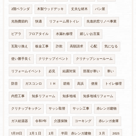
2階ベランダ
木製ウッドデッキ
丈夫な材木
パン屋
光熱費節約
快適
リフォーム用トイレ
先進的窓リノベ事業
ピアラ
フロアタイル
水漏れ修理
嬉しいお言葉
瓦取り換え
板金工事
詐欺
高額請求
心配
気になる
使い勝手良く
クリナップイベント
クリナップショールーム
リフォームイベント
必見
結露対策
部屋が寒い
寒い
防音
ガスコンロ
ＩＨ
碧南
高浜
便座
トイレ修理
内窓工事
知多リフォーム
知多地域
知多地域リフォーム
クリナップキッチン
サッシ取替
サッシ工事
赤レンガ建物
ガス給湯器
令和7年
介護保険
コーキング
赤レンガ倉庫
1月31日
2月１日
2月
半田 赤レンガ建物
３月
2025