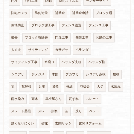
門柱
門柱工事
防犯
防犯フィルム
センサーライト
防犯カメラ
防犯対策
補助金
補助金申請
ブロック塀
倒壊防止
ブロック塀工事
フェンス設置
フェンス工事
撤去
ブロック塀除去
門扉工事
舗装工事
お庭の工事
大丈夫
サイディング
ガサガサ
ベランダ
サイディング工事
水腐り
ベランダ支柱
ベランダ柱
シロアリ
ジメジメ
木部
ブカブカ
シロアリ点検
屋根
瓦
瓦屋根
足場
漆喰
番線
谷板金
大切
水漏れ
雨水染み
雨水
屋根屋さん
瓦ずれ
スレート
スレート屋根
スレート割れ
苔
反り
ペット
熱くなりにくい
劣化
玄関サッシ
玄関リフォーム