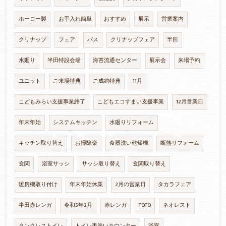
ホーロー製
お手入れ簡単
おすすめ
展示
営業案内
クリナップ
フェア
バス
クリナップフェア
半田
水廻り
半田特設会場
海苔流通センター
展示会
来場予約
ユニット
ご来場特典
ご成約特典
11月
こどもみらい支援事業終了
こどもエコすまい支援事業
12月営業日
年末年始
システムキッチン
水廻りリフォーム
キッチン取り替え
お掃除楽
食器洗い乾燥機
断熱リフォーム
玄関
浴室サッシ
サッシ取り替え
玄関取り替え
暖房機取り付け
年末年始休業
2月の営業日
タカラフェア
半田赤レンガ
令和5年2月
赤レンガ
TOTO
ネオレスト