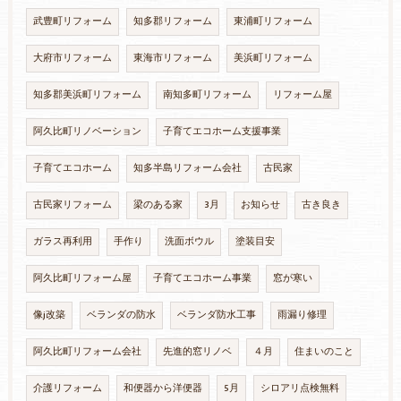
武豊町リフォーム
知多郡リフォーム
東浦町リフォーム
大府市リフォーム
東海市リフォーム
美浜町リフォーム
知多郡美浜町リフォーム
南知多町リフォーム
リフォーム屋
阿久比町リノベーション
子育てエコホーム支援事業
子育てエコホーム
知多半島リフォーム会社
古民家
古民家リフォーム
梁のある家
3月
お知らせ
古き良き
ガラス再利用
手作り
洗面ボウル
塗装目安
阿久比町リフォーム屋
子育てエコホーム事業
窓が寒い
像j改築
ベランダの防水
ベランダ防水工事
雨漏り修理
阿久比町リフォーム会社
先進的窓リノベ
４月
住まいのこと
介護リフォーム
和便器から洋便器
5月
シロアリ点検無料