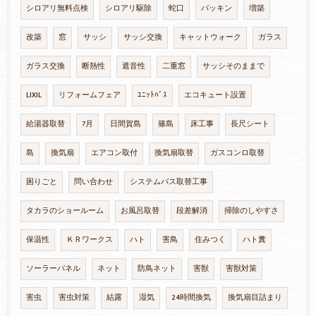
シロアリ無料点検
シロアリ駆除
蛇口
パッキン
増築
改築
窓
サッシ
サッシ交換
キャットウォーク
ガラス
ガラス交換
断熱性
遮音性
二重窓
サッシそのままで
LIXIL
リフォームフェア
ﾕﾆｯﾄﾊﾞｽ
エコキュート設置
給湯器取替
7月
日間賀島
篠島
床工事
長尺シート
島
換気扇
エアコン取付
換気扇取替
ガスコンロ取替
困りごと
問い合わせ
システムバス取替工事
タカラのショールーム
お風呂取替
段差解消
掃除のしやすさ
保温性
ＫＲワークス
ハト
害鳥
住みつく
ハト糞
ソーラーパネル
ネット
防鳥ネット
害獣
害獣対策
害虫
害虫対策
結露
湿気
24時間換気
換気扇目詰まり