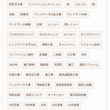
特定空き家
リノベーションマンション
秋
どんぐり
稲
自然
西尾市
ウッドデッキのある家
ウッドデッキDIY
ウッドデッキ補修
点検
レミュー
新レミュー
フルモデルチェンジ
モデルチェンジ
ホーロー
キープクリーン
レンジフードお手入れ
掃除が楽
キャンペーン
リフォーム会社
リノベーション物件
足場幕
ご挨拶
小工事
10月
2023年
施工事例
畳改築
半田氏
施工
風呂リフォーム
外壁工事
庭芝生工事
庭工事
換気扇取替工事
ウッドデッキ工事
増改築工事
知多郡美浜町
湿気と結露
特設会場
水回りフェア
キッチンカー
展示現品特価
11月営業
11月休業
12月
12月営業
12月休業