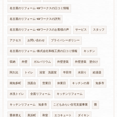
名古屋のリフォーム･KRワークスの口コミ情報
名古屋のリフォーム･KRワークスの評判
名古屋のリフォーム･KRワークスのお客様の声
サービス
スタッフ
アクセス
お問い合わせ
プライバシーポリシー
名古屋のリフォーム･株式会社和桜工房の口コミ情報
キッチン
収納
外壁
ガルバリウム
外壁塗装
外壁塗装 塗分け
阿久比
トイレ
浴室 洗面室
半田市
水回り
給湯器
南知多町
洗面台
営業日
休業日
キッチンの扉
知多市
水洗トイレ
全面リフォーム
キッチンリフォーム
キッチンリフォーム 知多市
こどもみらい住宅支援事業
畳
畳表替え
美浜町
和室
エコキュート
ダイキン