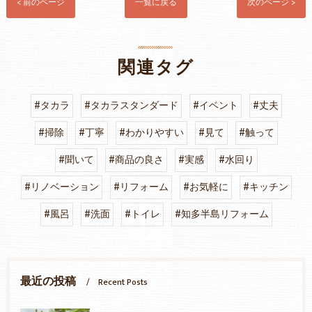
< 前のページ
一覧に戻る
次のページ >
関連タグ
#タカラ
#タカラスタンダード
#イベント
#丈夫
#掃除
#丁寧
#わかりやすい
#見て
#触って
#聞いて
#商品の良さ
#実感
#水回り
#リノベーション
#リフォーム
#お気軽に
#キッチン
#風呂
#洗面
#トイレ
#知多半島リフォーム
最近の投稿
Recent Posts