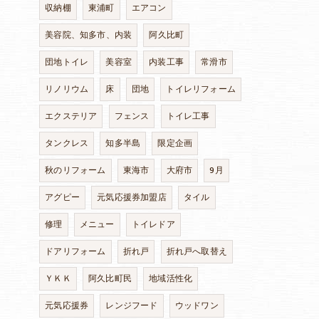
収納棚
東浦町
エアコン
美容院、知多市、内装
阿久比町
団地トイレ
美容室
内装工事
常滑市
リノリウム
床
団地
トイレリフォーム
エクステリア
フェンス
トイレ工事
タンクレス
知多半島
限定企画
秋のリフォーム
東海市
大府市
9月
アグピー
元気応援券加盟店
タイル
修理
メニュー
トイレドア
ドアリフォーム
折れ戸
折れ戸へ取替え
ＹＫＫ
阿久比町民
地域活性化
元気応援券
レンジフード
ウッドワン