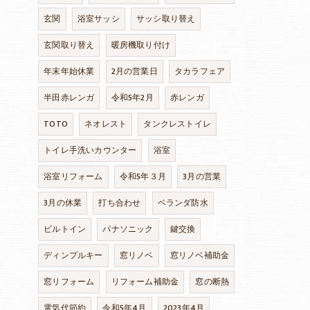
玄関
浴室サッシ
サッシ取り替え
玄関取り替え
暖房機取り付け
年末年始休業
2月の営業日
タカラフェア
半田赤レンガ
令和5年2月
赤レンガ
TOTO
ネオレスト
タンクレストイレ
トイレ手洗いカウンター
浴室
浴室リフォーム
令和5年３月
3月の営業
3月の休業
打ち合わせ
ベランダ防水
ビルトイン
パナソニック
鍵交換
ディンプルキー
窓リノベ
窓リノベ補助金
窓リフォーム
リフォーム補助金
窓の断熱
電気代節約
令和5年4月
2023年4月