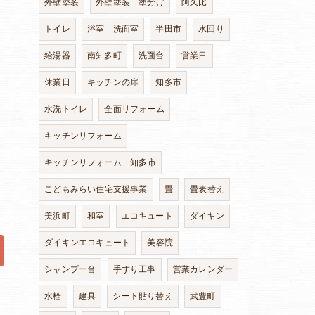
外壁塗装
外壁塗装 塗分け
阿久比
トイレ
浴室 洗面室
半田市
水回り
給湯器
南知多町
洗面台
営業日
休業日
キッチンの扉
知多市
水洗トイレ
全面リフォーム
キッチンリフォーム
キッチンリフォーム 知多市
こどもみらい住宅支援事業
畳
畳表替え
美浜町
和室
エコキュート
ダイキン
ダイキンエコキュート
美容院
シャンプー台
手すり工事
営業カレンダー
水栓
建具
シート貼り替え
武豊町