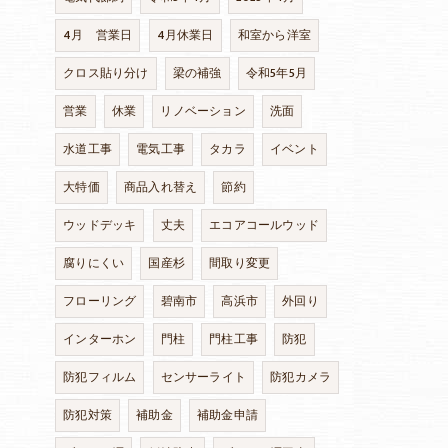
4月 営業日
4月休業日
和室から洋室
クロス貼り分け
梁の補強
令和5年5月
営業
休業
リノベーション
洗面
水道工事
電気工事
タカラ
イベント
大特価
商品入れ替え
節約
ウッドデッキ
丈夫
エコアコールウッド
腐りにくい
国産杉
間取り変更
フローリング
碧南市
高浜市
外回り
インターホン
門柱
門柱工事
防犯
防犯フィルム
センサーライト
防犯カメラ
防犯対策
補助金
補助金申請