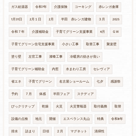
ガス給湯器
令和7年
介護保険
コーキング
赤レンガ倉庫
1月31日
2月１日
2月
半田 赤レンガ建物
３月
2025
令和７年
介護補助金
子育てグリーン支援事業
4月
ＧＷ
子育てグリーン住宅支援事業
小さい工事
取替工事
聚楽壁
塗り壁
左官工事
漆喰工事
冷暖房の効きが良い
子育てグリーン補助金
内窓
水まわり工房
セレヴィア
省エネ
子育てグリーン
名古屋ショールーム
七夕
感謝祭
予約
７月
体感
半田フェア
ステディア
びっクリナップ
乾燥
火災
火災警報器
取付義務
取替
設備の点検
地元
開催
エスペランス丸山
特典
令和8年
排水
詰まり
日頃
２月
マグネット
清掃性