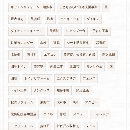
キッチンリフォーム 知多市
こどもみらい住宅支援事業
畳
畳表替え
美浜町
和室
エコキュート
ダイキン
ダイキンエコキュート
美容院
シャンプー台
手すり工事
営業カレンダー
水栓
建具
シート貼り替え
武豊町
収納棚
東浦町
エアコン
美容院、知多市、内装
阿久比町
団地トイレ
美容室
内装工事
常滑市
リノリウム
床
団地
トイレリフォーム
エクステリア
フェンス
トイレ工事
タンクレス
知多半島
限定企画
秋のリフォーム
東海市
大府市
9月
アグピー
元気応援券加盟店
タイル
修理
メニュー
トイレドア
ドアリフォーム
折れ戸
折れ戸へ取替え
ＹＫＫ