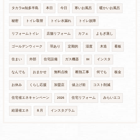
タカラin知多半島
本日
今日
寒いお風呂
暖かいお風呂
秘密
トイレ取替
トイレ水漏れ
トイレ故障
リフォームトイレ
店舗リフォーム
カフェ
よもぎ蒸し
ゴールデンウィーク
羽あり
定期的
湿度
木造
看板
住まい
外部
住宅設備
ガス機器
IH
インスタ
なんでも
おまかせ
無料点検
断熱工事
何でも
板金
お休み
くらし応援
加盟店
値上げ前
コスト削減
住宅省エネキャンペーン
2026
住宅リフォーム
みらいエコ
給湯省エネ
８月
インスタグラム