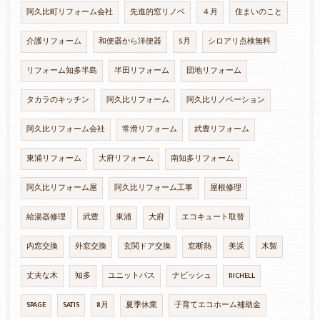
阿久比町リフォーム会社
先進的窓リノベ
４月
住まいのこと
介護リフォーム
和便器から洋便器
5月
シロアリ点検無料
リフォーム知多半島
半田リフォーム
団地リフォーム
タカラのキッチン
阿久比リフォーム
阿久比リノベーション
阿久比リフォーム会社
常滑リフォーム
武豊リフォーム
東浦リフォーム
大府リフォーム
南知多リフォーム
阿久比リフォーム屋
阿久比リフォーム工事
屋根修理
給湯器修理
武豊
東浦
大府
エコキュート取替
内窓交換
外窓交換
玄関ドア交換
窓断熱
美浜
木製
丈夫な木
知多
ユニットバス
ナビッシュ
RICHELL
SPAGE
SATIS
8月
夏季休業
子育てエコホーム補助金