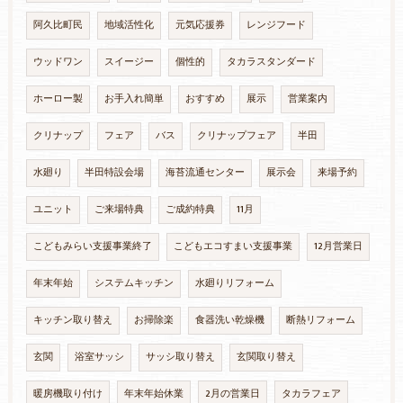
阿久比町民
地域活性化
元気応援券
レンジフード
ウッドワン
スイージー
個性的
タカラスタンダード
ホーロー製
お手入れ簡単
おすすめ
展示
営業案内
クリナップ
フェア
バス
クリナップフェア
半田
水廻り
半田特設会場
海苔流通センター
展示会
来場予約
ユニット
ご来場特典
ご成約特典
11月
こどもみらい支援事業終了
こどもエコすまい支援事業
12月営業日
年末年始
システムキッチン
水廻りリフォーム
キッチン取り替え
お掃除楽
食器洗い乾燥機
断熱リフォーム
玄関
浴室サッシ
サッシ取り替え
玄関取り替え
暖房機取り付け
年末年始休業
2月の営業日
タカラフェア