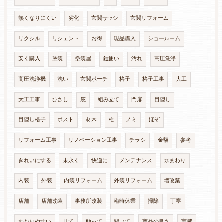
熱くなりにくい
劣化
玄関サッシ
玄関リフォーム
リクシル
リシェント
お得
現品購入
ショールーム
安く購入
塗装
塗装屋
鎧囲い
汚れ
高圧洗浄
高圧洗浄機
洗い
玄関ポーチ
格子
格子工事
大工
大工工事
ひさし
庇
組み立て
門扉
目隠し
目隠し格子
ポスト
材木
柱
ノミ
ほぞ
リフォーム工事
リノベーション工事
チラシ
金額
参考
きれいにする
末永く
快適に
メンテナンス
水まわり
内装
外装
内装リフォーム
外装リフォーム
増改築
店舗
店舗改装
事務所改装
臨時休業
掃除
丁寧
わかりやすい
見て
触って
聞いて
商品の良さ
実感