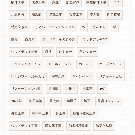
解体工事
改修工事
家屋
家屋解体
家屋解体工事
ゴミ
ごみ処分
高浜町
増築工事
改築工事
空き家
固定資税
特定空き家
リノベーションマンション
秋
どんぐり
稲
自然
西尾市
ウッドデッキのある家
ウッドデッキDIY
ウッドデッキ補修
点検
レミュー
新レミュー
フルモデルチェンジ
モデルチェンジ
ホーロー
キープクリーン
レンジフードお手入れ
掃除が楽
キャンペーン
リフォーム会社
リノベーション物件
足場幕
ご挨拶
小工事
10月
2023年
施工事例
畳改築
半田氏
施工
風呂リフォーム
外壁工事
庭芝生工事
庭工事
換気扇取替工事
ウッドデッキ工事
増改築工事
知多郡美浜町
湿気と結露