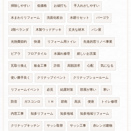
掃除しやすい
低価格
お値打ち
手入れがしやすい
水まわりリフォーム
洗面化粧台
水廻りセット
パーゴラ
2階ベランダ
木製ウッドデッキ
丈夫な材木
パン屋
光熱費節約
快適
リフォーム用トイレ
先進的窓リノベ事業
ピアラ
フロアタイル
水漏れ修理
嬉しいお言葉
瓦取り換え
板金工事
詐欺
高額請求
心配
気になる
使い勝手良く
クリナップイベント
クリナップショールーム
リフォームイベント
必見
結露対策
部屋が寒い
寒い
防音
ガスコンロ
ＩＨ
碧南
高浜
便座
トイレ修理
内窓工事
知多リフォーム
知多地域
知多地域リフォーム
クリナップキッチン
サッシ取替
サッシ工事
赤レンガ建物