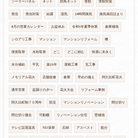
ソーラーパネル
ネット
防鳥ネット
害獣
害獣対策
害虫
害虫対策
結露
湿気
24時間換気
換気扇目詰まり
8月の営業カレンダー
お盆休み
令和5年夏季休業
倉庫補強
シロアリ工事
マンション
マンションリフォーム
襖
便座取替
水栓取替
どこ
どこに頼む
快適に末永く
水分補給
平瓦
築25年
屋根工事
瓦工事
メモリアル花火
店舗改修
倉庫
早めの備え
阿久比町花火
通常営業
盆踊りの夕べ
花火大会
リフォーム事例
阿久比町制７０周年
防災
マンションリノベーション
間仕切り
間仕切り撤去
可動棚
リノベーション住宅
壁補強
テレビ設置器具
ｸﾛｽ張替
石綿
アスベスト
処分