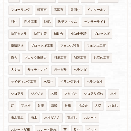
フローリング
碧南市
高浜市
外回り
インターホン
門柱
門柱工事
防犯
防犯フィルム
センサーライト
防犯カメラ
防犯対策
補助金
補助金申請
ブロック塀
倒壊防止
ブロック塀工事
フェンス設置
フェンス工事
撤去
ブロック塀除去
門扉工事
舗装工事
お庭の工事
大丈夫
サイディング
ガサガサ
ベランダ
サイディング工事
水腐り
ベランダ支柱
ベランダ柱
シロアリ
ジメジメ
木部
ブカブカ
シロアリ点検
屋根
瓦
瓦屋根
足場
漆喰
番線
谷板金
大切
水漏れ
雨水染み
雨水
屋根屋さん
瓦ずれ
スレート
スレート屋根
スレート割れ
苔
反り
ペット