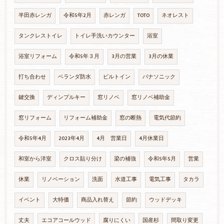
半田赤レンガ
令和5年2月
赤レンガ
TOTO
ネオレスト
タンクレストイレ
トイレ手洗いカウンター
浴室
浴室リフォーム
令和5年３月
3月の営業
3月の休業
打ち合わせ
ベランダ防水
ビルトイン
パナソニック
鍵交換
ディンプルキー
窓リノベ
窓リノベ補助金
窓リフォーム
リフォーム補助金
窓の断熱
電気代節約
令和5年4月
2023年4月
4月 営業日
4月休業日
和室から洋室
クロス貼り分け
梁の補強
令和5年5月
営業
休業
リノベーション
洗面
水道工事
電気工事
タカラ
イベント
大特価
商品入れ替え
節約
ウッドデッキ
丈夫
エコアコールウッド
腐りにくい
国産杉
間取り変更