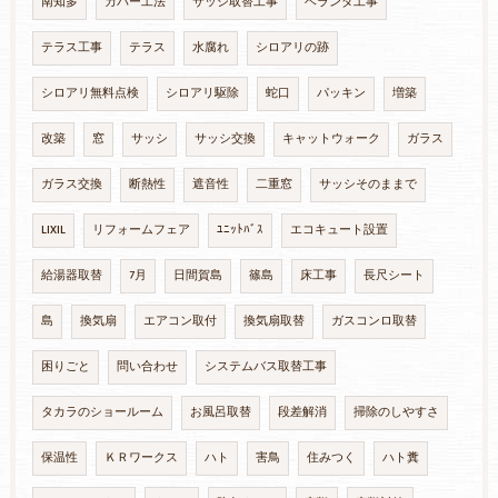
南知多
カバー工法
サッシ取替工事
ベランダ工事
テラス工事
テラス
水腐れ
シロアリの跡
シロアリ無料点検
シロアリ駆除
蛇口
パッキン
増築
改築
窓
サッシ
サッシ交換
キャットウォーク
ガラス
ガラス交換
断熱性
遮音性
二重窓
サッシそのままで
LIXIL
リフォームフェア
ﾕﾆｯﾄﾊﾞｽ
エコキュート設置
給湯器取替
7月
日間賀島
篠島
床工事
長尺シート
島
換気扇
エアコン取付
換気扇取替
ガスコンロ取替
困りごと
問い合わせ
システムバス取替工事
タカラのショールーム
お風呂取替
段差解消
掃除のしやすさ
保温性
ＫＲワークス
ハト
害鳥
住みつく
ハト糞