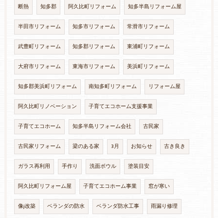
断熱
知多郡
阿久比町リフォーム
知多半島リフォーム屋
半田市リフォーム
知多市リフォーム
常滑市リフォーム
武豊町リフォーム
知多郡リフォーム
東浦町リフォーム
大府市リフォーム
東海市リフォーム
美浜町リフォーム
知多郡美浜町リフォーム
南知多町リフォーム
リフォーム屋
阿久比町リノベーション
子育てエコホーム支援事業
子育てエコホーム
知多半島リフォーム会社
古民家
古民家リフォーム
梁のある家
3月
お知らせ
古き良き
ガラス再利用
手作り
洗面ボウル
塗装目安
阿久比町リフォーム屋
子育てエコホーム事業
窓が寒い
像j改築
ベランダの防水
ベランダ防水工事
雨漏り修理