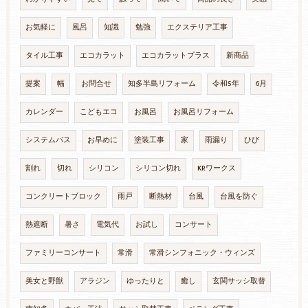
お気軽に
風呂
知識
勉強
エクステリア工事
タイル工事
エコカラット
エコカラットプラス
新商品
提案
幅
お問合せ
知多半島リフォーム
令和5年
6月
カレンダー
こどもエコ
お風呂
お風呂リフォーム
システムバス
お早めに
塗装工事
家
雨漏り
ひび
割れ
切れ
シリコン
シリコン切れ
KRワークス
コンクリートブロック
雨戸
断熱材
台風
台風を防ぐ
熱遮断
暑さ
電気代
お試し
コンサート
ファミリーコンサート
常滑
常滑シンフォニック・ウィンズ
美女と野獣
アラジン
ゆったりと
癒し
玄関サッシ取替