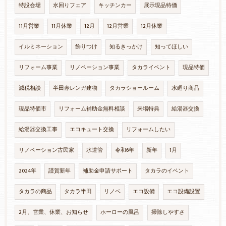
特設会場
水回りフェア
キッチンカー
展示現品特価
11月営業
11月休業
12月
12月営業
12月休業
イルミネーション
飾りつけ
知るきっかけ
知ってほしい
リフォーム事業
リノベーション事業
タカライベント
現品特価
減税相談
半田赤レンガ建物
タカラショールーム
水廻り商品
現品特価市
リフォーム補助金無料相談
来場特典
給湯器交換
給湯器交換工事
エコキュート交換
リフォームしたい
リノベーション古民家
水道管
令和6年
新年
1月
2024年
謹賀新年
補助金申請サポート
タカラのイベント
タカラの商品
タカラ半田
リノベ
エコ設備
エコ設備設置
2月、営業、休業、お知らせ
ホーローの風呂
掃除しやすさ