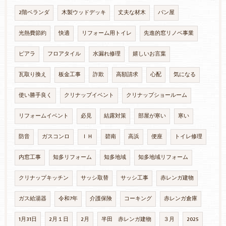
2階ベランダ
木製ウッドデッキ
丈夫な材木
パン屋
光熱費節約
快適
リフォーム用トイレ
先進的窓リノベ事業
ピアラ
フロアタイル
水漏れ修理
嬉しいお言葉
瓦取り換え
板金工事
詐欺
高額請求
心配
気になる
使い勝手良く
クリナップイベント
クリナップショールーム
リフォームイベント
必見
結露対策
部屋が寒い
寒い
防音
ガスコンロ
ＩＨ
碧南
高浜
便座
トイレ修理
内窓工事
知多リフォーム
知多地域
知多地域リフォーム
クリナップキッチン
サッシ取替
サッシ工事
赤レンガ建物
ガス給湯器
令和7年
介護保険
コーキング
赤レンガ倉庫
1月31日
2月１日
2月
半田 赤レンガ建物
３月
2025