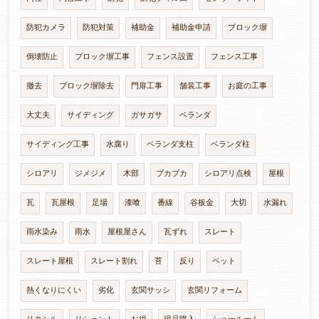
防犯カメラ
防犯対策
補助金
補助金申請
ブロック塀
倒壊防止
ブロック塀工事
フェンス設置
フェンス工事
撤去
ブロック塀除去
門扉工事
舗装工事
お庭の工事
大丈夫
サイディング
ガサガサ
ベランダ
サイディング工事
水腐り
ベランダ支柱
ベランダ柱
シロアリ
ジメジメ
木部
ブカブカ
シロアリ点検
屋根
瓦
瓦屋根
足場
漆喰
番線
谷板金
大切
水漏れ
雨水染み
雨水
屋根屋さん
瓦ずれ
スレート
スレート屋根
スレート割れ
苔
反り
ペット
熱くなりにくい
劣化
玄関サッシ
玄関リフォーム