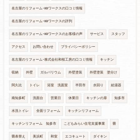
名古屋のリフォーム･KRワークスの口コミ情報
名古屋のリフォーム･KRワークスの評判
名古屋のリフォーム･KRワークスのお客様の声
サービス
スタッフ
アクセス
お問い合わせ
プライバシーポリシー
名古屋のリフォーム･株式会社和桜工房の口コミ情報
キッチン
収納
外壁
ガルバリウム
外壁塗装
外壁塗装 塗分け
阿久比
トイレ
浴室 洗面室
半田市
水回り
給湯器
南知多町
洗面台
営業日
休業日
キッチンの扉
知多市
水洗トイレ
全面リフォーム
キッチンリフォーム
キッチンリフォーム 知多市
こどもみらい住宅支援事業
畳
畳表替え
美浜町
和室
エコキュート
ダイキン