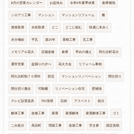
8月の営業カレンダー
お盆休み
令和5年夏季休業
倉庫補強
シロアリ工事
マンション
マンションリフォーム
襖
便座取替
水栓取替
どこ
どこに頼む
快適に末永く
水分補給
平瓦
築25年
屋根工事
瓦工事
メモリアル花火
店舗改修
倉庫
早めの備え
阿久比町花火
通常営業
盆踊りの夕べ
花火大会
リフォーム事例
阿久比町制７０周年
防災
マンションリノベーション
間仕切り
間仕切り撤去
可動棚
リノベーション住宅
壁補強
テレビ設置器具
ｸﾛｽ張替
石綿
アスベスト
処分
解体工事
改修工事
家屋
家屋解体
家屋解体工事
ゴミ
ごみ処分
高浜町
増築工事
改築工事
空き家
固定資税