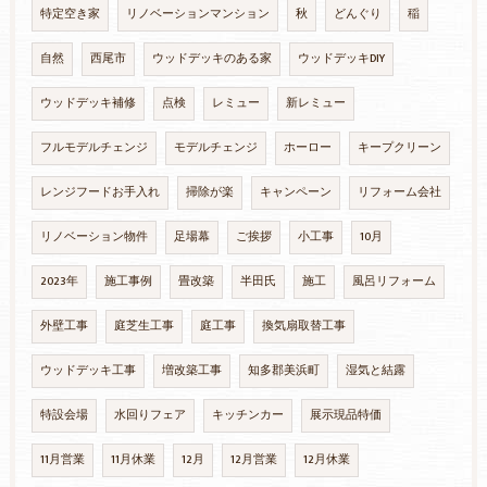
特定空き家
リノベーションマンション
秋
どんぐり
稲
自然
西尾市
ウッドデッキのある家
ウッドデッキDIY
ウッドデッキ補修
点検
レミュー
新レミュー
フルモデルチェンジ
モデルチェンジ
ホーロー
キープクリーン
レンジフードお手入れ
掃除が楽
キャンペーン
リフォーム会社
リノベーション物件
足場幕
ご挨拶
小工事
10月
2023年
施工事例
畳改築
半田氏
施工
風呂リフォーム
外壁工事
庭芝生工事
庭工事
換気扇取替工事
ウッドデッキ工事
増改築工事
知多郡美浜町
湿気と結露
特設会場
水回りフェア
キッチンカー
展示現品特価
11月営業
11月休業
12月
12月営業
12月休業