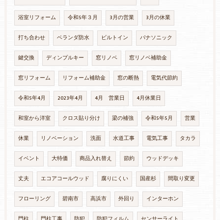
浴室リフォーム
令和5年３月
3月の営業
3月の休業
打ち合わせ
ベランダ防水
ビルトイン
パナソニック
鍵交換
ディンプルキー
窓リノベ
窓リノベ補助金
窓リフォーム
リフォーム補助金
窓の断熱
電気代節約
令和5年4月
2023年4月
4月 営業日
4月休業日
和室から洋室
クロス貼り分け
梁の補強
令和5年5月
営業
休業
リノベーション
洗面
水道工事
電気工事
タカラ
イベント
大特価
商品入れ替え
節約
ウッドデッキ
丈夫
エコアコールウッド
腐りにくい
国産杉
間取り変更
フローリング
碧南市
高浜市
外回り
インターホン
門柱
門柱工事
防犯
防犯フィルム
センサーライト