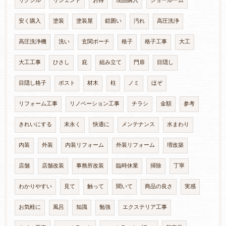
リクシル
リシェント
お得
現品購入
ショールーム
安く購入
塗装
塗装屋
鎧囲い
汚れ
高圧洗浄
高圧洗浄機
洗い
玄関ポーチ
格子
格子工事
大工
大工工事
ひさし
庇
組み立て
門扉
目隠し
目隠し格子
ポスト
材木
柱
ノミ
ほぞ
リフォーム工事
リノベーション工事
チラシ
金額
参考
きれいにする
末永く
快適に
メンテナンス
水まわり
内装
外装
内装リフォーム
外装リフォーム
増改築
店舗
店舗改装
事務所改装
臨時休業
掃除
丁寧
わかりやすい
見て
触って
聞いて
商品の良さ
実感
お気軽に
風呂
知識
勉強
エクステリア工事