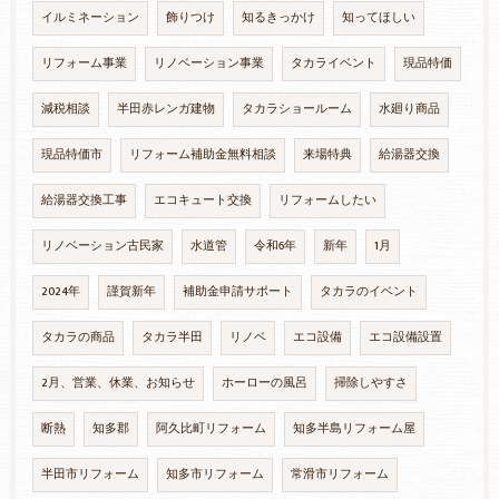
イルミネーション
飾りつけ
知るきっかけ
知ってほしい
リフォーム事業
リノベーション事業
タカライベント
現品特価
減税相談
半田赤レンガ建物
タカラショールーム
水廻り商品
現品特価市
リフォーム補助金無料相談
来場特典
給湯器交換
給湯器交換工事
エコキュート交換
リフォームしたい
リノベーション古民家
水道管
令和6年
新年
1月
2024年
謹賀新年
補助金申請サポート
タカラのイベント
タカラの商品
タカラ半田
リノベ
エコ設備
エコ設備設置
2月、営業、休業、お知らせ
ホーローの風呂
掃除しやすさ
断熱
知多郡
阿久比町リフォーム
知多半島リフォーム屋
半田市リフォーム
知多市リフォーム
常滑市リフォーム