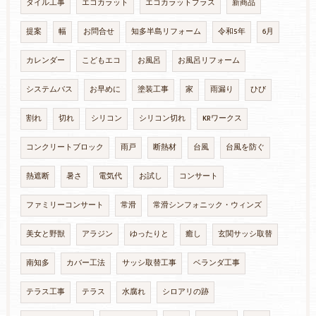
タイル工事
エコカラット
エコカラットプラス
新商品
提案
幅
お問合せ
知多半島リフォーム
令和5年
6月
カレンダー
こどもエコ
お風呂
お風呂リフォーム
システムバス
お早めに
塗装工事
家
雨漏り
ひび
割れ
切れ
シリコン
シリコン切れ
KRワークス
コンクリートブロック
雨戸
断熱材
台風
台風を防ぐ
熱遮断
暑さ
電気代
お試し
コンサート
ファミリーコンサート
常滑
常滑シンフォニック・ウィンズ
美女と野獣
アラジン
ゆったりと
癒し
玄関サッシ取替
南知多
カバー工法
サッシ取替工事
ベランダ工事
テラス工事
テラス
水腐れ
シロアリの跡