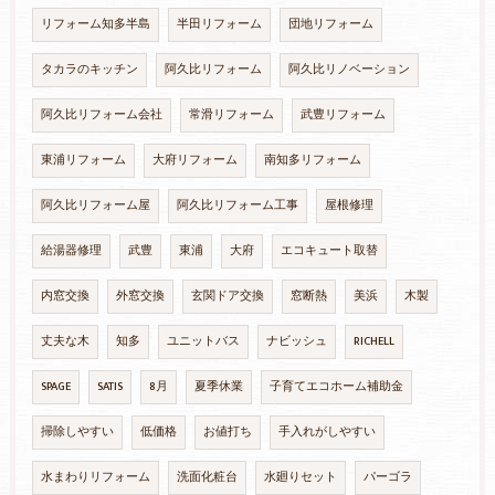
リフォーム知多半島
半田リフォーム
団地リフォーム
タカラのキッチン
阿久比リフォーム
阿久比リノベーション
阿久比リフォーム会社
常滑リフォーム
武豊リフォーム
東浦リフォーム
大府リフォーム
南知多リフォーム
阿久比リフォーム屋
阿久比リフォーム工事
屋根修理
給湯器修理
武豊
東浦
大府
エコキュート取替
内窓交換
外窓交換
玄関ドア交換
窓断熱
美浜
木製
丈夫な木
知多
ユニットバス
ナビッシュ
RICHELL
SPAGE
SATIS
8月
夏季休業
子育てエコホーム補助金
掃除しやすい
低価格
お値打ち
手入れがしやすい
水まわりリフォーム
洗面化粧台
水廻りセット
パーゴラ