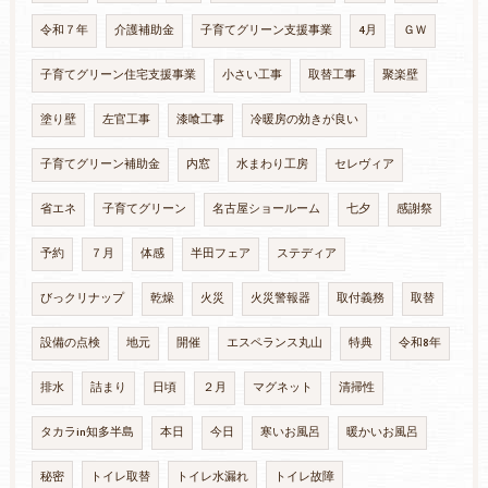
令和７年
介護補助金
子育てグリーン支援事業
4月
ＧＷ
子育てグリーン住宅支援事業
小さい工事
取替工事
聚楽壁
塗り壁
左官工事
漆喰工事
冷暖房の効きが良い
子育てグリーン補助金
内窓
水まわり工房
セレヴィア
省エネ
子育てグリーン
名古屋ショールーム
七夕
感謝祭
予約
７月
体感
半田フェア
ステディア
びっクリナップ
乾燥
火災
火災警報器
取付義務
取替
設備の点検
地元
開催
エスペランス丸山
特典
令和8年
排水
詰まり
日頃
２月
マグネット
清掃性
タカラin知多半島
本日
今日
寒いお風呂
暖かいお風呂
秘密
トイレ取替
トイレ水漏れ
トイレ故障