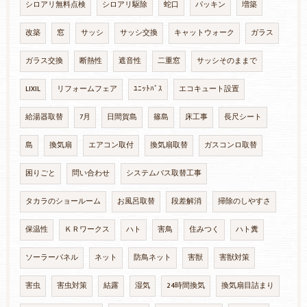
シロアリ無料点検
シロアリ駆除
蛇口
パッキン
増築
改築
窓
サッシ
サッシ交換
キャットウォーク
ガラス
ガラス交換
断熱性
遮音性
二重窓
サッシそのままで
LIXIL
リフォームフェア
ﾕﾆｯﾄﾊﾞｽ
エコキュート設置
給湯器取替
7月
日間賀島
篠島
床工事
長尺シート
島
換気扇
エアコン取付
換気扇取替
ガスコンロ取替
困りごと
問い合わせ
システムバス取替工事
タカラのショールーム
お風呂取替
段差解消
掃除のしやすさ
保温性
ＫＲワークス
ハト
害鳥
住みつく
ハト糞
ソーラーパネル
ネット
防鳥ネット
害獣
害獣対策
害虫
害虫対策
結露
湿気
24時間換気
換気扇目詰まり