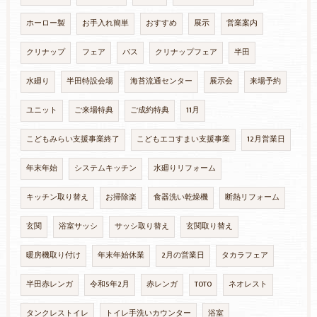
ホーロー製
お手入れ簡単
おすすめ
展示
営業案内
クリナップ
フェア
バス
クリナップフェア
半田
水廻り
半田特設会場
海苔流通センター
展示会
来場予約
ユニット
ご来場特典
ご成約特典
11月
こどもみらい支援事業終了
こどもエコすまい支援事業
12月営業日
年末年始
システムキッチン
水廻りリフォーム
キッチン取り替え
お掃除楽
食器洗い乾燥機
断熱リフォーム
玄関
浴室サッシ
サッシ取り替え
玄関取り替え
暖房機取り付け
年末年始休業
2月の営業日
タカラフェア
半田赤レンガ
令和5年2月
赤レンガ
TOTO
ネオレスト
タンクレストイレ
トイレ手洗いカウンター
浴室