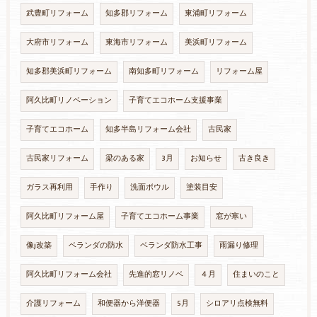
武豊町リフォーム
知多郡リフォーム
東浦町リフォーム
大府市リフォーム
東海市リフォーム
美浜町リフォーム
知多郡美浜町リフォーム
南知多町リフォーム
リフォーム屋
阿久比町リノベーション
子育てエコホーム支援事業
子育てエコホーム
知多半島リフォーム会社
古民家
古民家リフォーム
梁のある家
3月
お知らせ
古き良き
ガラス再利用
手作り
洗面ボウル
塗装目安
阿久比町リフォーム屋
子育てエコホーム事業
窓が寒い
像j改築
ベランダの防水
ベランダ防水工事
雨漏り修理
阿久比町リフォーム会社
先進的窓リノベ
４月
住まいのこと
介護リフォーム
和便器から洋便器
5月
シロアリ点検無料