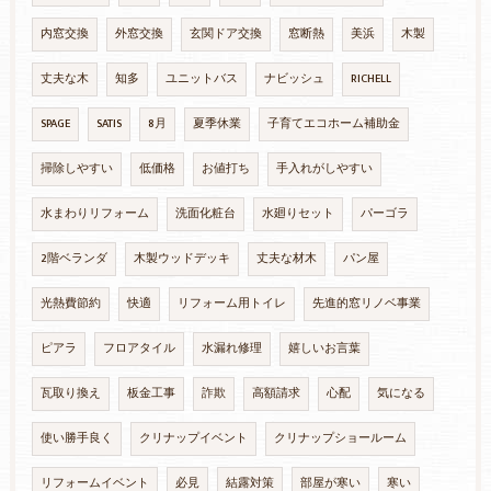
内窓交換
外窓交換
玄関ドア交換
窓断熱
美浜
木製
丈夫な木
知多
ユニットバス
ナビッシュ
RICHELL
SPAGE
SATIS
8月
夏季休業
子育てエコホーム補助金
掃除しやすい
低価格
お値打ち
手入れがしやすい
水まわりリフォーム
洗面化粧台
水廻りセット
パーゴラ
2階ベランダ
木製ウッドデッキ
丈夫な材木
パン屋
光熱費節約
快適
リフォーム用トイレ
先進的窓リノベ事業
ピアラ
フロアタイル
水漏れ修理
嬉しいお言葉
瓦取り換え
板金工事
詐欺
高額請求
心配
気になる
使い勝手良く
クリナップイベント
クリナップショールーム
リフォームイベント
必見
結露対策
部屋が寒い
寒い