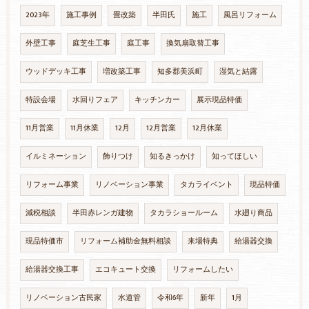
2023年
施工事例
畳改築
半田氏
施工
風呂リフォーム
外壁工事
庭芝生工事
庭工事
換気扇取替工事
ウッドデッキ工事
増改築工事
知多郡美浜町
湿気と結露
特設会場
水回りフェア
キッチンカー
展示現品特価
11月営業
11月休業
12月
12月営業
12月休業
イルミネーション
飾りつけ
知るきっかけ
知ってほしい
リフォーム事業
リノベーション事業
タカライベント
現品特価
減税相談
半田赤レンガ建物
タカラショールーム
水廻り商品
現品特価市
リフォーム補助金無料相談
来場特典
給湯器交換
給湯器交換工事
エコキュート交換
リフォームしたい
リノベーション古民家
水道管
令和6年
新年
1月