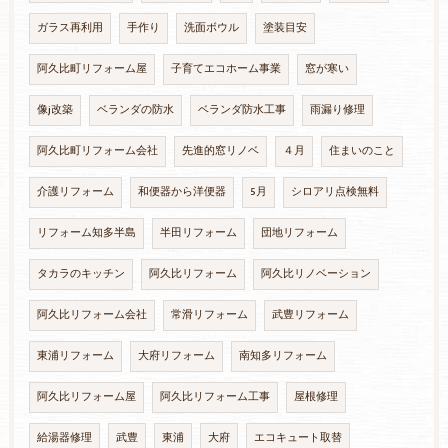
ガラス再利用
手作り
洗面ボウル
塗装目安
阿久比町リフォーム屋
子育てエコホーム事業
窓が寒い
像j改築
ベランダの防水
ベランダ防水工事
雨漏り修理
阿久比町リフォーム会社
先進的窓リノベ
４月
住まいのこと
介護リフォーム
和便器から洋便器
5月
シロアリ点検無料
リフォーム知多半島
半田リフォーム
団地リフォーム
タカラのキッチン
阿久比リフォーム
阿久比リノベーション
阿久比リフォーム会社
常滑リフォーム
武豊リフォーム
東浦リフォーム
大府リフォーム
南知多リフォーム
阿久比リフォーム屋
阿久比リフォーム工事
屋根修理
給湯器修理
武豊
東浦
大府
エコキュート取替