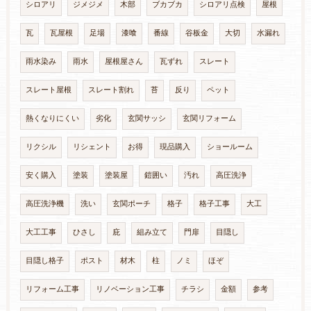
シロアリ
ジメジメ
木部
ブカブカ
シロアリ点検
屋根
瓦
瓦屋根
足場
漆喰
番線
谷板金
大切
水漏れ
雨水染み
雨水
屋根屋さん
瓦ずれ
スレート
スレート屋根
スレート割れ
苔
反り
ペット
熱くなりにくい
劣化
玄関サッシ
玄関リフォーム
リクシル
リシェント
お得
現品購入
ショールーム
安く購入
塗装
塗装屋
鎧囲い
汚れ
高圧洗浄
高圧洗浄機
洗い
玄関ポーチ
格子
格子工事
大工
大工工事
ひさし
庇
組み立て
門扉
目隠し
目隠し格子
ポスト
材木
柱
ノミ
ほぞ
リフォーム工事
リノベーション工事
チラシ
金額
参考