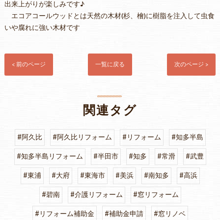
出来上がりが楽しみです♪
エコアコールウッドとは天然の木材(杉、檜)に樹脂を注入して虫食
いや腐れに強い木材です
< 前のページ
一覧に戻る
次のページ >
関連タグ
#阿久比
#阿久比リフォーム
#リフォーム
#知多半島
#知多半島リフォーム
#半田市
#知多
#常滑
#武豊
#東浦
#大府
#東海市
#美浜
#南知多
#高浜
#碧南
#介護リフォーム
#窓リフォーム
#リフォーム補助金
#補助金申請
#窓リノベ