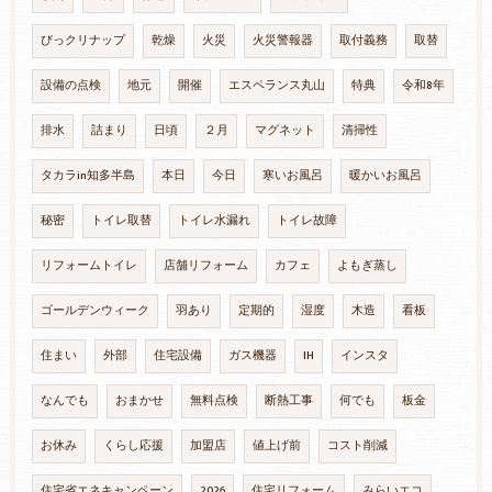
びっクリナップ
乾燥
火災
火災警報器
取付義務
取替
設備の点検
地元
開催
エスペランス丸山
特典
令和8年
排水
詰まり
日頃
２月
マグネット
清掃性
タカラin知多半島
本日
今日
寒いお風呂
暖かいお風呂
秘密
トイレ取替
トイレ水漏れ
トイレ故障
リフォームトイレ
店舗リフォーム
カフェ
よもぎ蒸し
ゴールデンウィーク
羽あり
定期的
湿度
木造
看板
住まい
外部
住宅設備
ガス機器
IH
インスタ
なんでも
おまかせ
無料点検
断熱工事
何でも
板金
お休み
くらし応援
加盟店
値上げ前
コスト削減
住宅省エネキャンペーン
2026
住宅リフォーム
みらいエコ