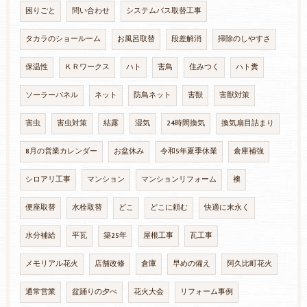
困りごと
問い合わせ
システムバス取替工事
タカラのショールーム
お風呂取替
段差解消
掃除のしやすさ
保温性
ＫＲワークス
ハト
害鳥
住みつく
ハト糞
ソーラーパネル
ネット
防鳥ネット
害獣
害獣対策
害虫
害虫対策
結露
湿気
24時間換気
換気扇目詰まり
8月の営業カレンダー
お盆休み
令和5年夏季休業
倉庫補強
シロアリ工事
マンション
マンションリフォーム
襖
便座取替
水栓取替
どこ
どこに頼む
快適に末永く
水分補給
平瓦
築25年
屋根工事
瓦工事
メモリアル花火
店舗改修
倉庫
早めの備え
阿久比町花火
通常営業
盆踊りの夕べ
花火大会
リフォーム事例