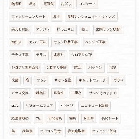
熱遮断
暑さ
電気代
お試し
コンサート
ファミリーコンサート
常滑
常滑シンフォニック・ウィンズ
美女と野獣
アラジン
ゆったりと
癒し
玄関サッシ取替
南知多
カバー工法
サッシ取替工事
ベランダ工事
テラス工事
テラス
水腐れ
シロアリの跡
シロアリ無料点検
シロアリ駆除
蛇口
パッキン
増築
改築
窓
サッシ
サッシ交換
キャットウォーク
ガラス
ガラス交換
断熱性
遮音性
二重窓
サッシそのままで
LIXIL
リフォームフェア
ﾕﾆｯﾄﾊﾞｽ
エコキュート設置
給湯器取替
7月
日間賀島
篠島
床工事
長尺シート
島
換気扇
エアコン取付
換気扇取替
ガスコンロ取替