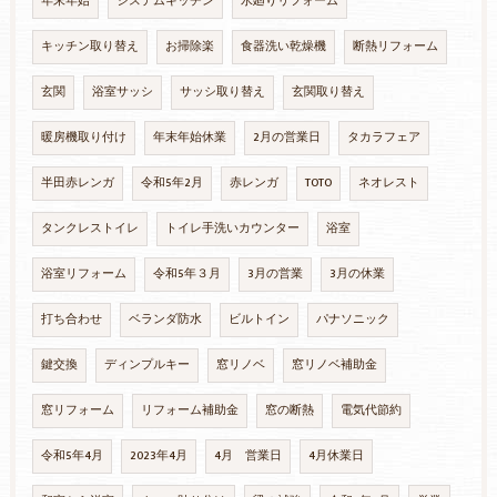
年末年始
システムキッチン
水廻りリフォーム
キッチン取り替え
お掃除楽
食器洗い乾燥機
断熱リフォーム
玄関
浴室サッシ
サッシ取り替え
玄関取り替え
暖房機取り付け
年末年始休業
2月の営業日
タカラフェア
半田赤レンガ
令和5年2月
赤レンガ
TOTO
ネオレスト
タンクレストイレ
トイレ手洗いカウンター
浴室
浴室リフォーム
令和5年３月
3月の営業
3月の休業
打ち合わせ
ベランダ防水
ビルトイン
パナソニック
鍵交換
ディンプルキー
窓リノベ
窓リノベ補助金
窓リフォーム
リフォーム補助金
窓の断熱
電気代節約
令和5年4月
2023年4月
4月 営業日
4月休業日