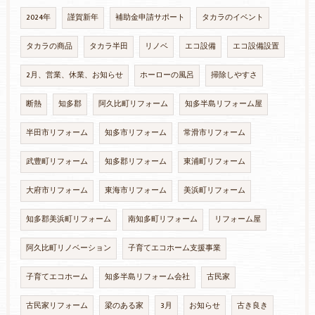
2024年
謹賀新年
補助金申請サポート
タカラのイベント
タカラの商品
タカラ半田
リノベ
エコ設備
エコ設備設置
2月、営業、休業、お知らせ
ホーローの風呂
掃除しやすさ
断熱
知多郡
阿久比町リフォーム
知多半島リフォーム屋
半田市リフォーム
知多市リフォーム
常滑市リフォーム
武豊町リフォーム
知多郡リフォーム
東浦町リフォーム
大府市リフォーム
東海市リフォーム
美浜町リフォーム
知多郡美浜町リフォーム
南知多町リフォーム
リフォーム屋
阿久比町リノベーション
子育てエコホーム支援事業
子育てエコホーム
知多半島リフォーム会社
古民家
古民家リフォーム
梁のある家
3月
お知らせ
古き良き