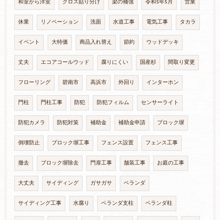
和室から洋室
クロス貼り分け
梁の補強
令和5年5月
営業
休業
リノベーション
洗面
水道工事
電気工事
タカラ
イベント
大特価
商品入れ替え
節約
ウッドデッキ
丈夫
エコアコールウッド
腐りにくい
国産杉
間取り変更
フローリング
碧南市
高浜市
外回り
インターホン
門柱
門柱工事
防犯
防犯フィルム
センサーライト
防犯カメラ
防犯対策
補助金
補助金申請
ブロック塀
倒壊防止
ブロック塀工事
フェンス設置
フェンス工事
撤去
ブロック塀除去
門扉工事
舗装工事
お庭の工事
大丈夫
サイディング
ガサガサ
ベランダ
サイディング工事
水腐り
ベランダ支柱
ベランダ柱