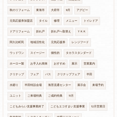
秋のリフォーム
東海市
大府市
9月
アグピー
元気応援券加盟店
タイル
修理
メニュー
トイレドア
ドアリフォーム
折れ戸
折れ戸へ取替え
ＹＫＫ
阿久比町民
地域活性化
元気応援券
レンジフード
ウッドワン
スイージー
個性的
タカラスタンダード
ホーロー製
お手入れ簡単
おすすめ
展示
営業案内
クリナップ
フェア
バス
クリナップフェア
半田
水廻り
半田特設会場
海苔流通センター
展示会
来場予約
ユニット
ご来場特典
ご成約特典
11月
こどもみらい支援事業終了
こどもエコすまい支援事業
12月営業日