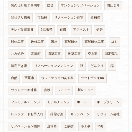
阿久比町制７０周年
防災
マンションリノベーション
間仕切り
間仕切り撤去
可動棚
リノベーション住宅
壁補強
テレビ設置器具
ｸﾛｽ張替
石綿
アスベスト
処分
解体工事
改修工事
家屋
家屋解体
家屋解体工事
ゴミ
ごみ処分
高浜町
増築工事
改築工事
空き家
固定資税
特定空き家
リノベーションマンション
秋
どんぐり
稲
自然
西尾市
ウッドデッキのある家
ウッドデッキDIY
ウッドデッキ補修
点検
レミュー
新レミュー
フルモデルチェンジ
モデルチェンジ
ホーロー
キープクリーン
レンジフードお手入れ
掃除が楽
キャンペーン
リフォーム会社
リノベーション物件
足場幕
ご挨拶
小工事
10月