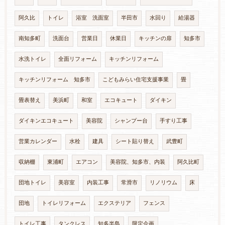
阿久比
トイレ
浴室 洗面室
半田市
水回り
給湯器
南知多町
洗面台
営業日
休業日
キッチンの扉
知多市
水洗トイレ
全面リフォーム
キッチンリフォーム
キッチンリフォーム 知多市
こどもみらい住宅支援事業
畳
畳表替え
美浜町
和室
エコキュート
ダイキン
ダイキンエコキュート
美容院
シャンプー台
手すり工事
営業カレンダー
水栓
建具
シート貼り替え
武豊町
収納棚
東浦町
エアコン
美容院、知多市、内装
阿久比町
団地トイレ
美容室
内装工事
常滑市
リノリウム
床
団地
トイレリフォーム
エクステリア
フェンス
トイレ工事
タンクレス
知多半島
限定企画