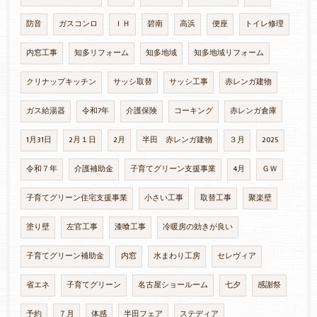
防音
ガスコンロ
ＩＨ
碧南
高浜
便座
トイレ修理
内窓工事
知多リフォーム
知多地域
知多地域リフォーム
クリナップキッチン
サッシ取替
サッシ工事
赤レンガ建物
ガス給湯器
令和7年
介護保険
コーキング
赤レンガ倉庫
1月31日
2月１日
2月
半田 赤レンガ建物
３月
2025
令和７年
介護補助金
子育てグリーン支援事業
4月
ＧＷ
子育てグリーン住宅支援事業
小さい工事
取替工事
聚楽壁
塗り壁
左官工事
漆喰工事
冷暖房の効きが良い
子育てグリーン補助金
内窓
水まわり工房
セレヴィア
省エネ
子育てグリーン
名古屋ショールーム
七夕
感謝祭
予約
７月
体感
半田フェア
ステディア