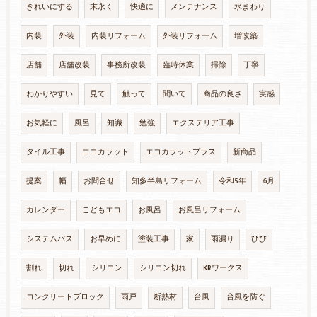
きれいにする
末永く
快適に
メンテナンス
水まわり
内装
外装
内装リフォーム
外装リフォーム
増改築
店舗
店舗改装
事務所改装
臨時休業
掃除
丁寧
わかりやすい
見て
触って
聞いて
商品の良さ
実感
お気軽に
風呂
知識
勉強
エクステリア工事
タイル工事
エコカラット
エコカラットプラス
新商品
提案
幅
お問合せ
知多半島リフォーム
令和5年
6月
カレンダー
こどもエコ
お風呂
お風呂リフォーム
システムバス
お早めに
塗装工事
家
雨漏り
ひび
割れ
切れ
シリコン
シリコン切れ
KRワークス
コンクリートブロック
雨戸
断熱材
台風
台風を防ぐ