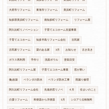
大府市リフォーム
東海市リフォーム
美浜町リフォーム
知多郡美浜町リフォーム
南知多町リフォーム
リフォーム屋
阿久比町リノベーション
子育てエコホーム支援事業
子育てエコホーム
知多半島リフォーム会社
古民家
古民家リフォーム
梁のある家
3月
お知らせ
古き良き
ガラス再利用
手作り
洗面ボウル
塗装目安
阿久比町リフォーム屋
子育てエコホーム事業
窓が寒い
像j改築
ベランダの防水
ベランダ防水工事
雨漏り修理
阿久比町リフォーム会社
先進的窓リノベ
４月
住まいのこと
介護リフォーム
和便器から洋便器
5月
シロアリ点検無料