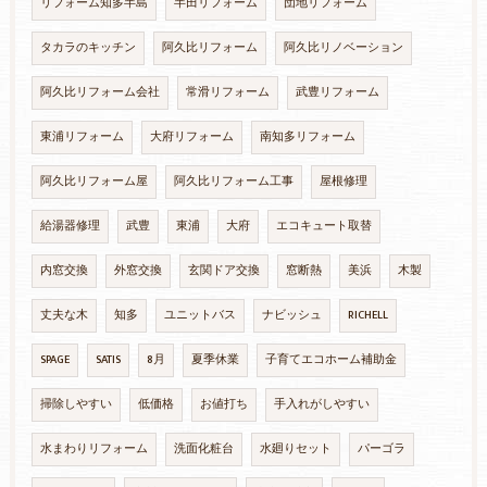
リフォーム知多半島
半田リフォーム
団地リフォーム
タカラのキッチン
阿久比リフォーム
阿久比リノベーション
阿久比リフォーム会社
常滑リフォーム
武豊リフォーム
東浦リフォーム
大府リフォーム
南知多リフォーム
阿久比リフォーム屋
阿久比リフォーム工事
屋根修理
給湯器修理
武豊
東浦
大府
エコキュート取替
内窓交換
外窓交換
玄関ドア交換
窓断熱
美浜
木製
丈夫な木
知多
ユニットバス
ナビッシュ
RICHELL
SPAGE
SATIS
8月
夏季休業
子育てエコホーム補助金
掃除しやすい
低価格
お値打ち
手入れがしやすい
水まわりリフォーム
洗面化粧台
水廻りセット
パーゴラ