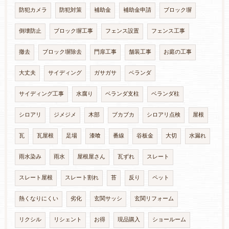
防犯カメラ
防犯対策
補助金
補助金申請
ブロック塀
倒壊防止
ブロック塀工事
フェンス設置
フェンス工事
撤去
ブロック塀除去
門扉工事
舗装工事
お庭の工事
大丈夫
サイディング
ガサガサ
ベランダ
サイディング工事
水腐り
ベランダ支柱
ベランダ柱
シロアリ
ジメジメ
木部
ブカブカ
シロアリ点検
屋根
瓦
瓦屋根
足場
漆喰
番線
谷板金
大切
水漏れ
雨水染み
雨水
屋根屋さん
瓦ずれ
スレート
スレート屋根
スレート割れ
苔
反り
ペット
熱くなりにくい
劣化
玄関サッシ
玄関リフォーム
リクシル
リシェント
お得
現品購入
ショールーム