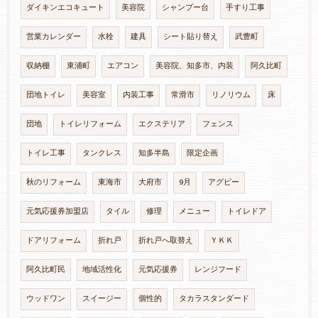
ダイキンエコキュート
美容院
シャンプー台
手すり工事
営業カレンダー
水栓
建具
シート貼り替え
武豊町
収納棚
東浦町
エアコン
美容院、知多市、内装
阿久比町
団地トイレ
美容室
内装工事
常滑市
リノリウム
床
団地
トイレリフォーム
エクステリア
フェンス
トイレ工事
タンクレス
知多半島
限定企画
秋のリフォーム
東海市
大府市
9月
アグピー
元気応援券加盟店
タイル
修理
メニュー
トイレドア
ドアリフォーム
折れ戸
折れ戸へ取替え
ＹＫＫ
阿久比町民
地域活性化
元気応援券
レンジフード
ウッドワン
スイージー
個性的
タカラスタンダード