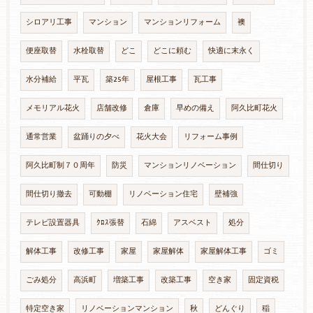
シロアリ工事
マンション
マンションリフォーム
襖
便座取替
水栓取替
どこ
どこに頼む
快適に末永く
水分補給
平瓦
築25年
屋根工事
瓦工事
メモリアル花火
店舗改修
倉庫
早めの備え
阿久比町花火
通常営業
盆踊りの夕べ
花火大会
リフォーム事例
阿久比町制７０周年
防災
マンションリノベーション
間仕切り
間仕切り撤去
可動棚
リノベーション住宅
壁補強
テレビ設置器具
ｸﾛｽ張替
石綿
アスベスト
処分
解体工事
改修工事
家屋
家屋解体
家屋解体工事
ゴミ
ごみ処分
高浜町
増築工事
改築工事
空き家
固定資税
特定空き家
リノベーションマンション
秋
どんぐり
稲