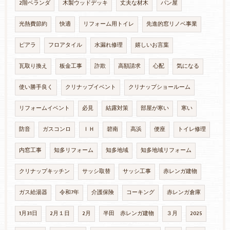
2階ベランダ
木製ウッドデッキ
丈夫な材木
パン屋
光熱費節約
快適
リフォーム用トイレ
先進的窓リノベ事業
ピアラ
フロアタイル
水漏れ修理
嬉しいお言葉
瓦取り換え
板金工事
詐欺
高額請求
心配
気になる
使い勝手良く
クリナップイベント
クリナップショールーム
リフォームイベント
必見
結露対策
部屋が寒い
寒い
防音
ガスコンロ
ＩＨ
碧南
高浜
便座
トイレ修理
内窓工事
知多リフォーム
知多地域
知多地域リフォーム
クリナップキッチン
サッシ取替
サッシ工事
赤レンガ建物
ガス給湯器
令和7年
介護保険
コーキング
赤レンガ倉庫
1月31日
2月１日
2月
半田 赤レンガ建物
３月
2025