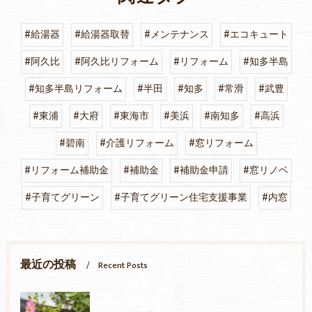
#給湯器
#給湯器取替
#メンテナンス
#エコキュート
#阿久比
#阿久比リフォーム
#リフォーム
#知多半島
#知多半島リフォーム
#半田
#知多
#常滑
#武豊
#東浦
#大府
#東海市
#美浜
#南知多
#高浜
#碧南
#介護リフォーム
#窓リフォーム
#リフォーム補助金
#補助金
#補助金申請
#窓リノベ
#子育てグリーン
#子育てグリーン住宅支援事業
#内窓
最近の投稿
Recent Posts