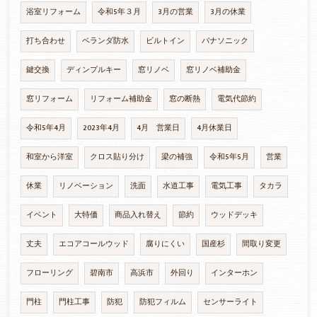
浴室リフォーム
令和5年３月
3月の営業
3月の休業
打ち合わせ
ベランダ防水
ビルトイン
パナソニック
鍵交換
ディンプルキー
窓リノベ
窓リノベ補助金
窓リフォーム
リフォーム補助金
窓の断熱
電気代節約
令和5年4月
2023年4月
4月 営業日
4月休業日
和室から洋室
クロス貼り分け
梁の補強
令和5年5月
営業
休業
リノベーション
洗面
水道工事
電気工事
タカラ
イベント
大特価
商品入れ替え
節約
ウッドデッキ
丈夫
エコアコールウッド
腐りにくい
国産杉
間取り変更
フローリング
碧南市
高浜市
外回り
インターホン
門柱
門柱工事
防犯
防犯フィルム
センサーライト