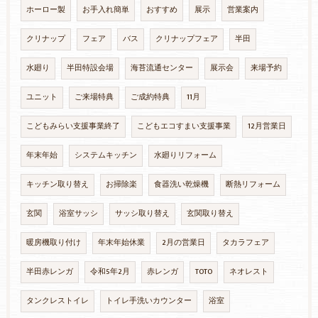
ホーロー製
お手入れ簡単
おすすめ
展示
営業案内
クリナップ
フェア
バス
クリナップフェア
半田
水廻り
半田特設会場
海苔流通センター
展示会
来場予約
ユニット
ご来場特典
ご成約特典
11月
こどもみらい支援事業終了
こどもエコすまい支援事業
12月営業日
年末年始
システムキッチン
水廻りリフォーム
キッチン取り替え
お掃除楽
食器洗い乾燥機
断熱リフォーム
玄関
浴室サッシ
サッシ取り替え
玄関取り替え
暖房機取り付け
年末年始休業
2月の営業日
タカラフェア
半田赤レンガ
令和5年2月
赤レンガ
TOTO
ネオレスト
タンクレストイレ
トイレ手洗いカウンター
浴室