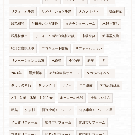
リフォーム事業
リノベーション事業
タカライベント
現品特価
減税相談
半田赤レンガ建物
タカラショールーム
水廻り商品
現品特価市
リフォーム補助金無料相談
来場特典
給湯器交換
給湯器交換工事
エコキュート交換
リフォームしたい
リノベーション古民家
水道管
令和6年
新年
1月
2024年
謹賀新年
補助金申請サポート
タカラのイベント
タカラの商品
タカラ半田
リノベ
エコ設備
エコ設備設置
2月、営業、休業、お知らせ
ホーローの風呂
掃除しやすさ
断熱
知多郡
阿久比町リフォーム
知多半島リフォーム屋
半田市リフォーム
知多市リフォーム
常滑市リフォーム
武豊町リフォーム
知多郡リフォーム
東浦町リフォーム