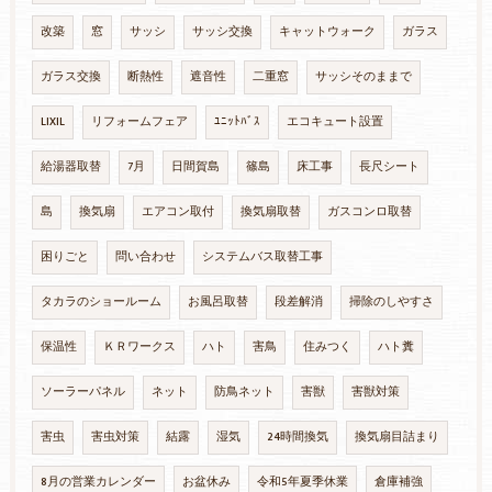
改築
窓
サッシ
サッシ交換
キャットウォーク
ガラス
ガラス交換
断熱性
遮音性
二重窓
サッシそのままで
LIXIL
リフォームフェア
ﾕﾆｯﾄﾊﾞｽ
エコキュート設置
給湯器取替
7月
日間賀島
篠島
床工事
長尺シート
島
換気扇
エアコン取付
換気扇取替
ガスコンロ取替
困りごと
問い合わせ
システムバス取替工事
タカラのショールーム
お風呂取替
段差解消
掃除のしやすさ
保温性
ＫＲワークス
ハト
害鳥
住みつく
ハト糞
ソーラーパネル
ネット
防鳥ネット
害獣
害獣対策
害虫
害虫対策
結露
湿気
24時間換気
換気扇目詰まり
8月の営業カレンダー
お盆休み
令和5年夏季休業
倉庫補強