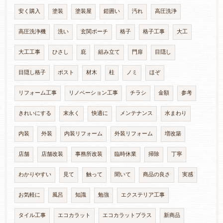
安く購入
塗装
塗装屋
鎧囲い
汚れ
高圧洗浄
高圧洗浄機
洗い
玄関ポーチ
格子
格子工事
大工
大工工事
ひさし
庇
組み立て
門扉
目隠し
目隠し格子
ポスト
材木
柱
ノミ
ほぞ
リフォーム工事
リノベーション工事
チラシ
金額
参考
きれいにする
末永く
快適に
メンテナンス
水まわり
内装
外装
内装リフォーム
外装リフォーム
増改築
店舗
店舗改装
事務所改装
臨時休業
掃除
丁寧
わかりやすい
見て
触って
聞いて
商品の良さ
実感
お気軽に
風呂
知識
勉強
エクステリア工事
タイル工事
エコカラット
エコカラットプラス
新商品