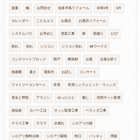
提案
幅
お問合せ
知多半島リフォーム
令和5年
6月
カレンダー
こどもエコ
お風呂
お風呂リフォーム
システムバス
お早めに
塗装工事
家
雨漏り
ひび
割れ
切れ
シリコン
シリコン切れ
KRワークス
コンクリートブロック
雨戸
断熱材
台風
台風を防ぐ
熱遮断
暑さ
電気代
お試し
コンサート
ファミリーコンサート
常滑
常滑シンフォニック・ウィンズ
美女と野獣
アラジン
ゆったりと
癒し
玄関サッシ取替
南知多
カバー工法
サッシ取替工事
ベランダ工事
テラス工事
テラス
水腐れ
シロアリの跡
シロアリ無料点検
シロアリ駆除
蛇口
パッキン
増築