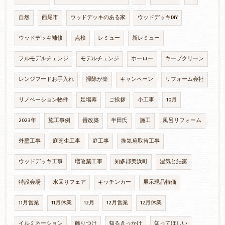
自然
西尾市
ウッドデッキのある家
ウッドデッキDIY
ウッドデッキ補修
点検
レミュー
新レミュー
フルモデルチェンジ
モデルチェンジ
ホーロー
キープクリーン
レンジフードお手入れ
掃除が楽
キャンペーン
リフォーム会社
リノベーション物件
足場幕
ご挨拶
小工事
10月
2023年
施工事例
畳改築
半田氏
施工
風呂リフォーム
外壁工事
庭芝生工事
庭工事
換気扇取替工事
ウッドデッキ工事
増改築工事
知多郡美浜町
湿気と結露
特設会場
水回りフェア
キッチンカー
展示現品特価
11月営業
11月休業
12月
12月営業
12月休業
イルミネーション
飾りつけ
知るきっかけ
知ってほしい