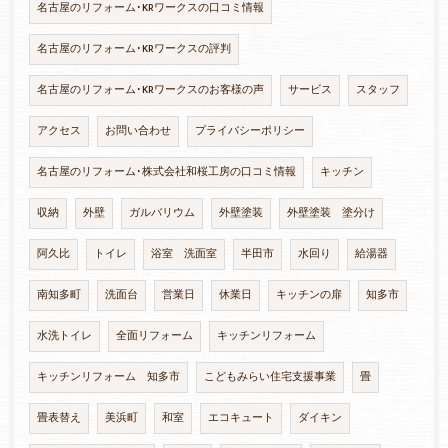
名古屋のリフォーム･KRワークスの口コミ情報
名古屋のリフォーム･KRワークスの評判
名古屋のリフォーム･KRワークスのお客様の声
サービス
スタッフ
アクセス
お問い合わせ
プライバシーポリシー
名古屋のリフォーム･株式会社和桜工房の口コミ情報
キッチン
収納
外壁
ガルバリウム
外壁塗装
外壁塗装 塗分け
阿久比
トイレ
浴室 洗面室
半田市
水回り
給湯器
南知多町
洗面台
営業日
休業日
キッチンの扉
知多市
水洗トイレ
全面リフォーム
キッチンリフォーム
キッチンリフォーム 知多市
こどもみらい住宅支援事業
畳
畳表替え
美浜町
和室
エコキュート
ダイキン