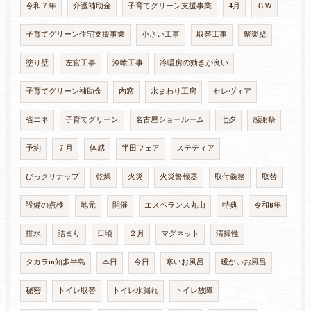
令和７年
介護補助金
子育てグリーン支援事業
4月
ＧＷ
子育てグリーン住宅支援事業
小さい工事
取替工事
聚楽壁
塗り壁
左官工事
漆喰工事
冷暖房の効きが良い
子育てグリーン補助金
内窓
水まわり工房
セレヴィア
省エネ
子育てグリーン
名古屋ショールーム
七夕
感謝祭
予約
７月
体感
半田フェア
ステディア
びっクリナップ
乾燥
火災
火災警報器
取付義務
取替
設備の点検
地元
開催
エスペランス丸山
特典
令和8年
排水
詰まり
日頃
２月
マグネット
清掃性
タカラin知多半島
本日
今日
寒いお風呂
暖かいお風呂
秘密
トイレ取替
トイレ水漏れ
トイレ故障