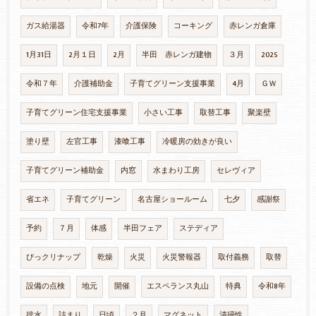
ガス給湯器
令和7年
介護保険
コーキング
赤レンガ倉庫
1月31日
2月１日
2月
半田 赤レンガ建物
３月
2025
令和７年
介護補助金
子育てグリーン支援事業
4月
ＧＷ
子育てグリーン住宅支援事業
小さい工事
取替工事
聚楽壁
塗り壁
左官工事
漆喰工事
冷暖房の効きが良い
子育てグリーン補助金
内窓
水まわり工房
セレヴィア
省エネ
子育てグリーン
名古屋ショールーム
七夕
感謝祭
予約
７月
体感
半田フェア
ステディア
びっクリナップ
乾燥
火災
火災警報器
取付義務
取替
設備の点検
地元
開催
エスペランス丸山
特典
令和8年
排水
詰まり
日頃
２月
マグネット
清掃性