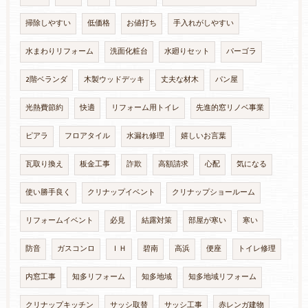
掃除しやすい
低価格
お値打ち
手入れがしやすい
水まわりリフォーム
洗面化粧台
水廻りセット
パーゴラ
2階ベランダ
木製ウッドデッキ
丈夫な材木
パン屋
光熱費節約
快適
リフォーム用トイレ
先進的窓リノベ事業
ピアラ
フロアタイル
水漏れ修理
嬉しいお言葉
瓦取り換え
板金工事
詐欺
高額請求
心配
気になる
使い勝手良く
クリナップイベント
クリナップショールーム
リフォームイベント
必見
結露対策
部屋が寒い
寒い
防音
ガスコンロ
ＩＨ
碧南
高浜
便座
トイレ修理
内窓工事
知多リフォーム
知多地域
知多地域リフォーム
クリナップキッチン
サッシ取替
サッシ工事
赤レンガ建物