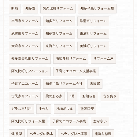
断熱
知多郡
阿久比町リフォーム
知多半島リフォーム屋
半田市リフォーム
知多市リフォーム
常滑市リフォーム
武豊町リフォーム
知多郡リフォーム
東浦町リフォーム
大府市リフォーム
東海市リフォーム
美浜町リフォーム
知多郡美浜町リフォーム
南知多町リフォーム
リフォーム屋
阿久比町リノベーション
子育てエコホーム支援事業
子育てエコホーム
知多半島リフォーム会社
古民家
古民家リフォーム
梁のある家
3月
お知らせ
古き良き
ガラス再利用
手作り
洗面ボウル
塗装目安
阿久比町リフォーム屋
子育てエコホーム事業
窓が寒い
像j改築
ベランダの防水
ベランダ防水工事
雨漏り修理