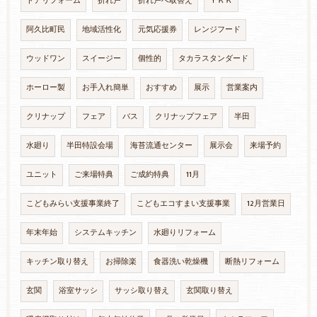
ドアリフォーム
折れ戸
折れ戸へ取替え
ＹＫＫ
阿久比町民
地域活性化
元気応援券
レンジフード
ウッドワン
スイージー
個性的
タカラスタンダード
ホーロー製
お手入れ簡単
おすすめ
展示
営業案内
クリナップ
フェア
バス
クリナップフェア
半田
水廻り
半田特設会場
海苔流通センター
展示会
来場予約
ユニット
ご来場特典
ご成約特典
11月
こどもみらい支援事業終了
こどもエコすまい支援事業
12月営業日
年末年始
システムキッチン
水廻りリフォーム
キッチン取り替え
お掃除楽
食器洗い乾燥機
断熱リフォーム
玄関
浴室サッシ
サッシ取り替え
玄関取り替え