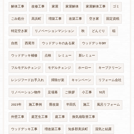
解体工事
改修工事
家屋
家屋解体
家屋解体工事
ゴミ
ごみ処分
高浜町
増築工事
改築工事
空き家
固定資税
特定空き家
リノベーションマンション
秋
どんぐり
稲
自然
西尾市
ウッドデッキのある家
ウッドデッキDIY
ウッドデッキ補修
点検
レミュー
新レミュー
フルモデルチェンジ
モデルチェンジ
ホーロー
キープクリーン
レンジフードお手入れ
掃除が楽
キャンペーン
リフォーム会社
リノベーション物件
足場幕
ご挨拶
小工事
10月
2023年
施工事例
畳改築
半田氏
施工
風呂リフォーム
外壁工事
庭芝生工事
庭工事
換気扇取替工事
ウッドデッキ工事
増改築工事
知多郡美浜町
湿気と結露