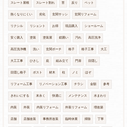
スレート屋根
スレート割れ
苔
反り
ペット
熱くなりにくい
劣化
玄関サッシ
玄関リフォーム
リクシル
リシェント
お得
現品購入
ショールーム
安く購入
塗装
塗装屋
鎧囲い
汚れ
高圧洗浄
高圧洗浄機
洗い
玄関ポーチ
格子
格子工事
大工
大工工事
ひさし
庇
組み立て
門扉
目隠し
目隠し格子
ポスト
材木
柱
ノミ
ほぞ
リフォーム工事
リノベーション工事
チラシ
金額
参考
きれいにする
末永く
快適に
メンテナンス
水まわり
内装
外装
内装リフォーム
外装リフォーム
増改築
店舗
店舗改装
事務所改装
臨時休業
掃除
丁寧