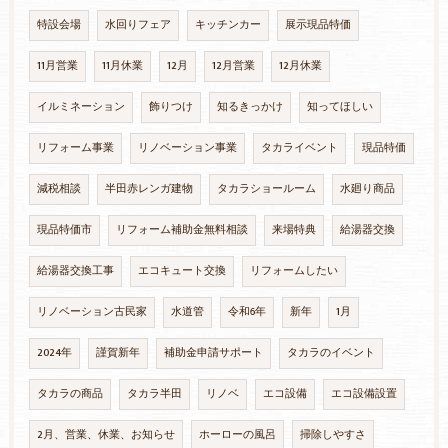
特設会場
水回りフェア
キッチンカー
展示現品特価
11月営業
11月休業
12月
12月営業
12月休業
イルミネーション
飾りつけ
知るきっかけ
知ってほしい
リフォーム事業
リノベーション事業
タカライベント
現品特価
減税相談
半田赤レンガ建物
タカラショールーム
水廻り商品
現品特価市
リフォーム補助金無料相談
来場特典
給湯器交換
給湯器交換工事
エコキュート交換
リフォームしたい
リノベーション古民家
水道管
令和6年
新年
1月
2024年
謹賀新年
補助金申請サポート
タカラのイベント
タカラの商品
タカラ半田
リノベ
エコ設備
エコ設備設置
2月、営業、休業、お知らせ
ホーローの風呂
掃除しやすさ