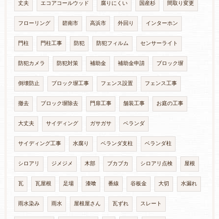
丈夫
エコアコールウッド
腐りにくい
国産杉
間取り変更
フローリング
碧南市
高浜市
外回り
インターホン
門柱
門柱工事
防犯
防犯フィルム
センサーライト
防犯カメラ
防犯対策
補助金
補助金申請
ブロック塀
倒壊防止
ブロック塀工事
フェンス設置
フェンス工事
撤去
ブロック塀除去
門扉工事
舗装工事
お庭の工事
大丈夫
サイディング
ガサガサ
ベランダ
サイディング工事
水腐り
ベランダ支柱
ベランダ柱
シロアリ
ジメジメ
木部
ブカブカ
シロアリ点検
屋根
瓦
瓦屋根
足場
漆喰
番線
谷板金
大切
水漏れ
雨水染み
雨水
屋根屋さん
瓦ずれ
スレート