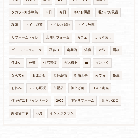
タカラin知多半島
本日
今日
寒いお風呂
暖かいお風呂
秘密
トイレ取替
トイレ水漏れ
トイレ故障
リフォームトイレ
店舗リフォーム
カフェ
よもぎ蒸し
ゴールデンウィーク
羽あり
定期的
湿度
木造
看板
住まい
外部
住宅設備
ガス機器
IH
インスタ
なんでも
おまかせ
無料点検
断熱工事
何でも
板金
お休み
くらし応援
加盟店
値上げ前
コスト削減
住宅省エネキャンペーン
2026
住宅リフォーム
みらいエコ
給湯省エネ
８月
インスタグラム