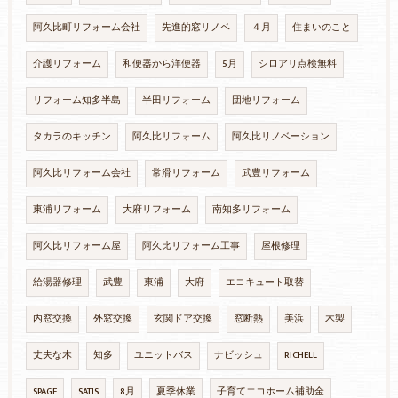
阿久比町リフォーム会社
先進的窓リノベ
４月
住まいのこと
介護リフォーム
和便器から洋便器
5月
シロアリ点検無料
リフォーム知多半島
半田リフォーム
団地リフォーム
タカラのキッチン
阿久比リフォーム
阿久比リノベーション
阿久比リフォーム会社
常滑リフォーム
武豊リフォーム
東浦リフォーム
大府リフォーム
南知多リフォーム
阿久比リフォーム屋
阿久比リフォーム工事
屋根修理
給湯器修理
武豊
東浦
大府
エコキュート取替
内窓交換
外窓交換
玄関ドア交換
窓断熱
美浜
木製
丈夫な木
知多
ユニットバス
ナビッシュ
RICHELL
SPAGE
SATIS
8月
夏季休業
子育てエコホーム補助金