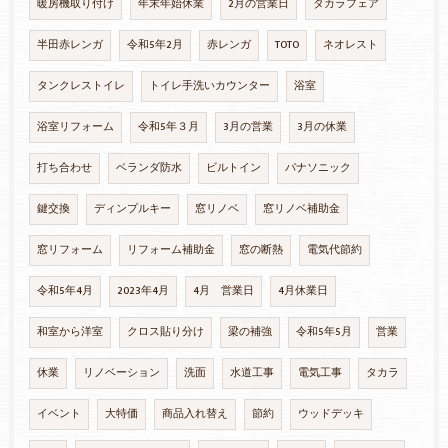
暖房機取り付け
年末年始休業
2月の営業日
タカラフェア
半田赤レンガ
令和5年2月
赤レンガ
TOTO
ネオレスト
タンクレストイレ
トイレ手洗いカウンター
浴室
浴室リフォーム
令和5年３月
3月の営業
3月の休業
打ち合わせ
ベランダ防水
ビルトイン
パナソニック
鍵交換
ディンプルキー
窓リノベ
窓リノベ補助金
窓リフォーム
リフォーム補助金
窓の断熱
電気代節約
令和5年4月
2023年4月
4月 営業日
4月休業日
和室から洋室
クロス貼り分け
梁の補強
令和5年5月
営業
休業
リノベーション
洗面
水道工事
電気工事
タカラ
イベント
大特価
商品入れ替え
節約
ウッドデッキ