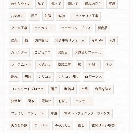
わかりやすい
見て
触って
聞いて
商品の良さ
実感
お気軽に
風呂
知識
勉強
エクステリア工事
タイル工事
エコカラット
エコカラットプラス
新商品
提案
幅
お問合せ
知多半島リフォーム
令和5年
6月
カレンダー
こどもエコ
お風呂
お風呂リフォーム
システムバス
お早めに
塗装工事
家
雨漏り
ひび
割れ
切れ
シリコン
シリコン切れ
KRワークス
コンクリートブロック
雨戸
断熱材
台風
台風を防ぐ
熱遮断
暑さ
電気代
お試し
コンサート
ファミリーコンサート
常滑
常滑シンフォニック・ウィンズ
美女と野獣
アラジン
ゆったりと
癒し
玄関サッシ取替