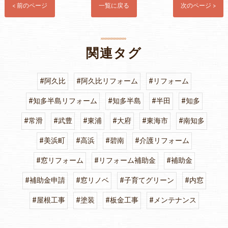
< 前のページ
一覧に戻る
次のページ >
関連タグ
#阿久比
#阿久比リフォーム
#リフォーム
#知多半島リフォーム
#知多半島
#半田
#知多
#常滑
#武豊
#東浦
#大府
#東海市
#南知多
#美浜町
#高浜
#碧南
#介護リフォーム
#窓リフォーム
#リフォーム補助金
#補助金
#補助金申請
#窓リノベ
#子育てグリーン
#内窓
#屋根工事
#塗装
#板金工事
#メンテナンス