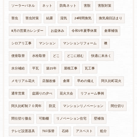
ソーラーパネル
ネット
防鳥ネット
害獣
害獣対策
害虫
害虫対策
結露
湿気
24時間換気
換気扇目詰まり
8月の営業カレンダー
お盆休み
令和5年夏季休業
倉庫補強
シロアリ工事
マンション
マンションリフォーム
襖
便座取替
水栓取替
どこ
どこに頼む
快適に末永く
水分補給
平瓦
築25年
屋根工事
瓦工事
メモリアル花火
店舗改修
倉庫
早めの備え
阿久比町花火
通常営業
盆踊りの夕べ
花火大会
リフォーム事例
阿久比町制７０周年
防災
マンションリノベーション
間仕切り
間仕切り撤去
可動棚
リノベーション住宅
壁補強
テレビ設置器具
ｸﾛｽ張替
石綿
アスベスト
処分