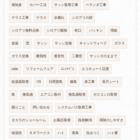
南知多
カバー工法
サッシ取替工事
ベランダ工事
テラス工事
テラス
水腐れ
シロアリの跡
シロアリ無料点検
シロアリ駆除
蛇口
パッキン
増築
改築
窓
サッシ
サッシ交換
キャットウォーク
ガラス
ガラス交換
断熱性
遮音性
二重窓
サッシそのままで
LIXIL
リフォームフェア
ﾕﾆｯﾄﾊﾞｽ
エコキュート設置
給湯器取替
7月
日間賀島
篠島
床工事
長尺シート
島
換気扇
エアコン取付
換気扇取替
ガスコンロ取替
困りごと
問い合わせ
システムバス取替工事
タカラのショールーム
お風呂取替
段差解消
掃除のしやすさ
保温性
ＫＲワークス
ハト
害鳥
住みつく
ハト糞