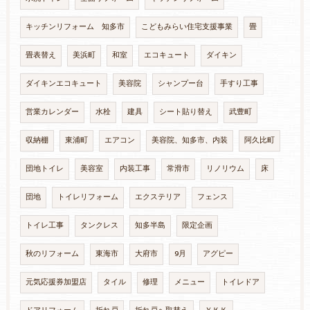
キッチンリフォーム 知多市
こどもみらい住宅支援事業
畳
畳表替え
美浜町
和室
エコキュート
ダイキン
ダイキンエコキュート
美容院
シャンプー台
手すり工事
営業カレンダー
水栓
建具
シート貼り替え
武豊町
収納棚
東浦町
エアコン
美容院、知多市、内装
阿久比町
団地トイレ
美容室
内装工事
常滑市
リノリウム
床
団地
トイレリフォーム
エクステリア
フェンス
トイレ工事
タンクレス
知多半島
限定企画
秋のリフォーム
東海市
大府市
9月
アグピー
元気応援券加盟店
タイル
修理
メニュー
トイレドア