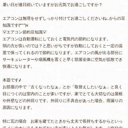
暑い日が連日続いていますがお元気でお過ごしですか？
エアコンは無理をせずしっかり付けてお過ごしくださいね…からの豆
知識です(*^^)v
💡エアコン節約豆知識💡
エアコンは自動運転にしておくと電気代の節約になります。
弱の方が良いのでは？と思いがちですが自動にしておくと一定の温
度で保ってくれるので節約になります。エアコンの風が出る部分に
サーキュレーターや扇風機を置くと早く部屋全体に空気が拡散でき
快適になります。
本題です♪
お部屋の中で「古くなったなぁ」とか「取替えしたいなぁ」と良く
目につくのは室内のことが多いですが、家でとても大切なのは屋根
や外壁などの外回りです。外回りに不具合があった場合、雨漏りの
原因になります。
特に瓦の場合 お家を建てたときから丈夫で長持ちするからといっ